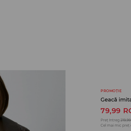
PROMOȚIE
Geacă imita
79,99
R
Preț întreg
219,99
Cel mai mic preț 