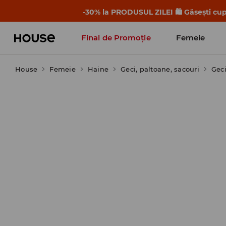
-30% la PRODUSUL ZILEI 🛍️ Găsești cupo
Final de Promoție
Femeie
House
Femeie
Haine
Geci, paltoane, sacouri
Gec