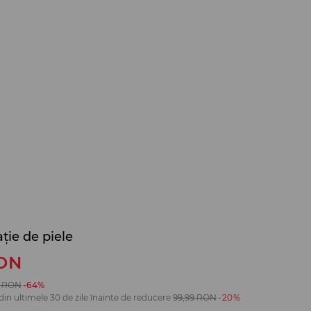
ție de piele
ON
RON
-64%
din ultimele 30 de zile înainte de reducere
99,99
RON
-20%