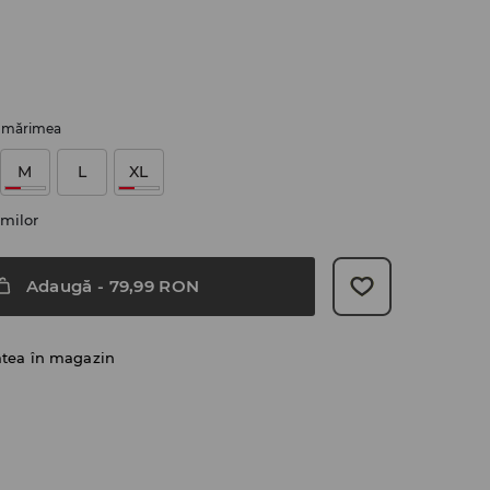
i mărimea
M
L
XL
milor
Adaugă
-
79,99
RON
atea în magazin