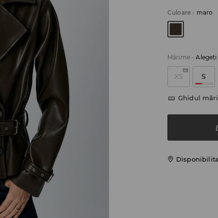
Culoare
-
maro
Mărime
-
Alegeţ
XS
S
Ghidul mări
Disponibilit