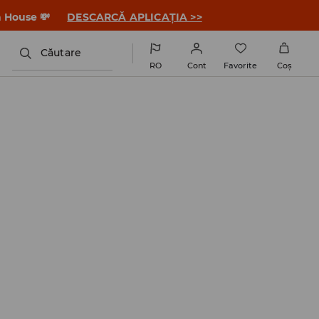
a House 💸
DESCARCĂ APLICAȚIA >>
Căutare
RO
Cont
Favorite
Coş