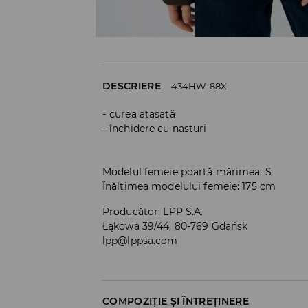
DESCRIERE
434HW-88X
curea atașată
închidere cu nasturi
Modelul femeie poartă mărimea: S
Înălțimea modelului femeie: 175 cm
Producător
:
LPP S.A.
Łąkowa 39/44, 80-769 Gdańsk
lpp@lppsa.com
COMPOZIȚIE ȘI ÎNTREȚINERE