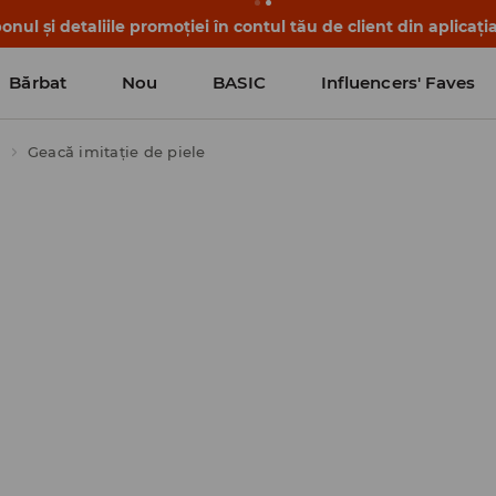
nul și detaliile promoției în contul tău de client din aplicați
Bărbat
Nou
BASIC
Influencers' Faves
i
Geacă imitație de piele