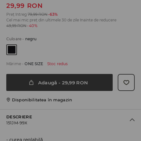
29,99
RON
Preț întreg
79,99
RON
-63%
Cel mai mic preț din ultimele 30 de zile înainte de reducere
49,99
RON
-40%
Culoare
-
negru
Mărime
-
ONE SIZE
Stoc redus
Adaugă
-
29,99
RON
Disponibilitatea în magazin
DESCRIERE
151JM-99X
curea reglabilă