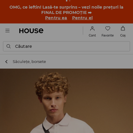
OMG, ce ieftin! Lasă-te surprins – vezi noile prețuri la
FINAL DE PROMOȚIE ➡️
Pentru ea
Pentru el
Favorite
Cont
Coş
Căutare
Săculețe, borsete