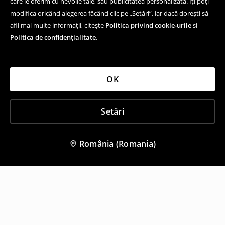
care le oferim cu nevoile tale, sau publicitatea personalizată. Îți poți
modifica oricând alegerea făcând clic pe „Setări”, iar dacă dorești să
afli mai multe informații, citește
Politica privind cookie-urile
si
Politica de confidențialitate
.
OK
Setări
România (Romania)