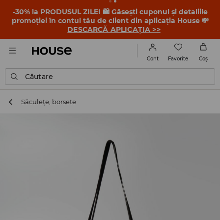
-30% la PRODUSUL ZILEI 🛍️ Găsești cuponul și detaliile
promoției în contul tău de client din aplicația House 💸
DESCARCĂ APLICAȚIA >>
Favorite
Cont
Coş
Căutare
Săculețe, borsete