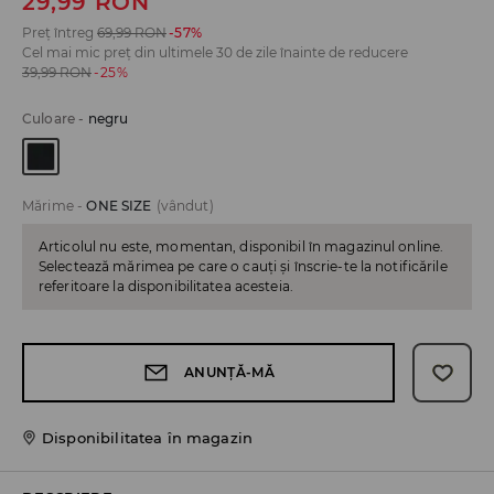
29,99
RON
Preț întreg
69,99
RON
-57%
Cel mai mic preț din ultimele 30 de zile înainte de reducere
39,99
RON
-25%
Culoare
-
negru
Mărime
-
ONE SIZE
(vândut)
Articolul nu este, momentan, disponibil în magazinul online.
Selectează mărimea pe care o cauți și înscrie-te la notificările
referitoare la disponibilitatea acesteia.
ANUNȚĂ-MĂ
Disponibilitatea în magazin