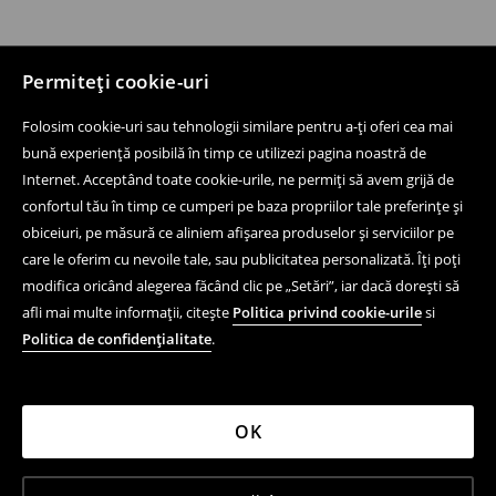
Permiteți cookie-uri
Folosim cookie-uri sau tehnologii similare pentru a-ți oferi cea mai
bună experiență posibilă în timp ce utilizezi pagina noastră de
Internet. Acceptând toate cookie-urile, ne permiți să avem grijă de
confortul tău în timp ce cumperi pe baza propriilor tale preferințe și
obiceiuri, pe măsură ce aliniem afișarea produselor și serviciilor pe
care le oferim cu nevoile tale, sau publicitatea personalizată. Îți poți
modifica oricând alegerea făcând clic pe „Setări”, iar dacă dorești să
afli mai multe informații, citește
Politica privind cookie-urile
si
Politica de confidențialitate
.
OK