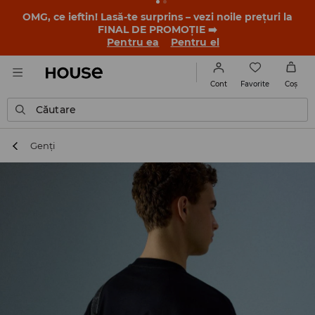
OMG, ce ieftin! Lasă-te surprins – vezi noile prețuri la
FINAL DE PROMOȚIE ➡️
Pentru ea
Pentru el
Favorite
Cont
Coş
Căutare
Genți