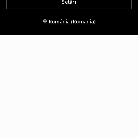
Setări
România (Romania)
Și alți clienți au ales