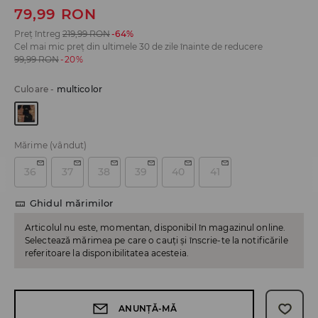
79,99
RON
Preț întreg
219,99
RON
-64%
Cel mai mic preț din ultimele 30 de zile înainte de reducere
99,99
RON
-20%
Culoare
-
multicolor
Mărime
(vândut)
36
37
38
39
40
41
Ghidul mărimilor
Articolul nu este, momentan, disponibil în magazinul online.
Selectează mărimea pe care o cauți și înscrie-te la notificările
referitoare la disponibilitatea acesteia.
ANUNȚĂ-MĂ