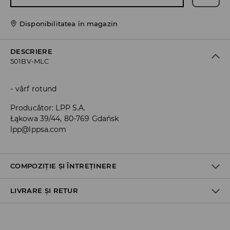
Disponibilitatea în magazin
DESCRIERE
501BV-MLC
vârf rotund
Producător
:
LPP S.A.
Łąkowa 39/44, 80-769 Gdańsk
lpp@lppsa.com
COMPOZIȚIE ȘI ÎNTREȚINERE
LIVRARE ȘI RETUR
Material I
:
80% POLIESTER, 20% POLIURETAN
Material II
:
100% POLIESTER
Material III
:
100% EVA
Politica de expediere