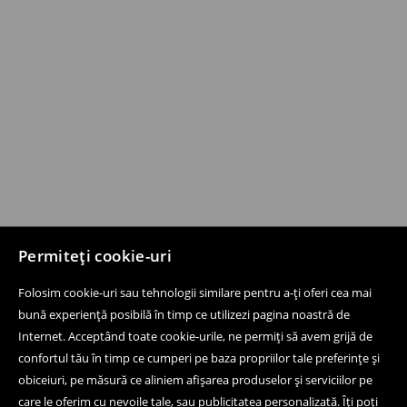
Permiteți cookie-uri
Folosim cookie-uri sau tehnologii similare pentru a-ți oferi cea mai
bună experiență posibilă în timp ce utilizezi pagina noastră de
Internet. Acceptând toate cookie-urile, ne permiți să avem grijă de
confortul tău în timp ce cumperi pe baza propriilor tale preferințe și
obiceiuri, pe măsură ce aliniem afișarea produselor și serviciilor pe
care le oferim cu nevoile tale, sau publicitatea personalizată. Îți poți