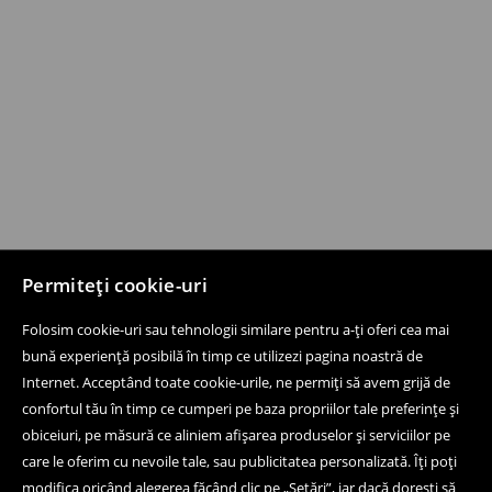
Permiteți cookie-uri
Folosim cookie-uri sau tehnologii similare pentru a-ți oferi cea mai
bună experiență posibilă în timp ce utilizezi pagina noastră de
Internet. Acceptând toate cookie-urile, ne permiți să avem grijă de
confortul tău în timp ce cumperi pe baza propriilor tale preferințe și
obiceiuri, pe măsură ce aliniem afișarea produselor și serviciilor pe
care le oferim cu nevoile tale, sau publicitatea personalizată. Îți poți
modifica oricând alegerea făcând clic pe „Setări”, iar dacă dorești să