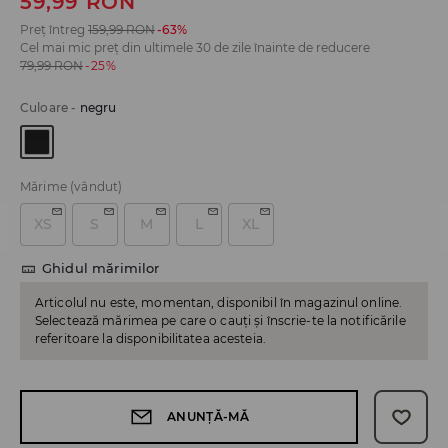
59,99
RON
Preț întreg
159,99
RON
-63%
Cel mai mic preț din ultimele 30 de zile înainte de reducere
79,99
RON
-25%
Culoare
-
negru
Mărime
(vândut)
XS
S
M
L
XL
Ghidul mărimilor
Articolul nu este, momentan, disponibil în magazinul online.
Selectează mărimea pe care o cauți și înscrie-te la notificările
referitoare la disponibilitatea acesteia.
ANUNȚĂ-MĂ