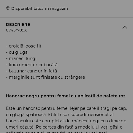
Disponibilitatea în magazin
DESCRIERE
0745Y-99X
croială loose fit
cu glugă
mâneci lungi
linia umerilor coborâtă
buzunar cangur în față
marginile sunt finisate cu strângere
Hanorac negru pentru femei cu aplicații de paiete roz.
Este un hanorac pentru femei lejer pe care îl tragi pe cap,
cu glugă spațioasă. Stilul ușor supradimensionat al
hanoracului este completat de mâneci lungi cu o linie de
umeri căzută. Pe partea din față a modelului veți găsi o