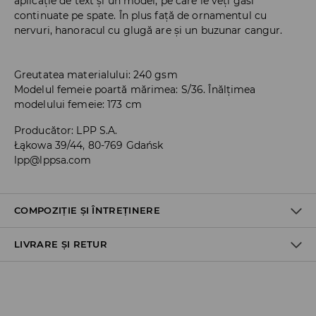
aplicație de text și un model, pe care le veți găsi
continuate pe spate. În plus față de ornamentul cu
nervuri, hanoracul cu glugă are și un buzunar cangur.
Greutatea materialului: 240 gsm
Modelul femeie poartă mărimea: S/36. Înălțimea
modelului femeie: 173 cm
Producător
:
LPP S.A.
Łąkowa 39/44, 80-769 Gdańsk
lpp@lppsa.com
COMPOZIȚIE ȘI ÎNTREȚINERE
LIVRARE ȘI RETUR
Material I
:
60% BUMBAC, 40% POLIESTER
SPĂLĂLAŢI LA MAŞINĂ DE SPĂLAT, MAX. TEMP.30 ° C,
Politica de expediere
CICLU SCURT
NU FOLOSIŢI ÎNĂLBITOR
Ridicare din magazin