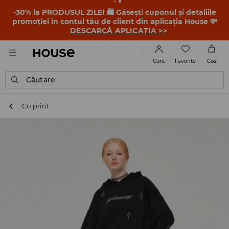
-30% la PRODUSUL ZILEI 🛍️ Găsești cuponul și detaliile
promoției în contul tău de client din aplicația House 💸
DESCARCĂ APLICAȚIA >>
Favorite
Cont
Coş
Căutare
Cu print