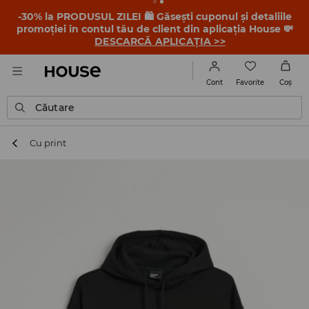
-30% la PRODUSUL ZILEI 🛍️ Găsești cuponul și detaliile
promoției în contul tău de client din aplicația House 💸
DESCARCĂ APLICAȚIA >>
Favorite
Cont
Coş
Căutare
Cu print