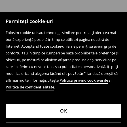
Permiteți cookie-uri
Folosim cookie-uri sau tehnologii similare pentru a-ți oferi cea mai
bună experiență posibilă în timp ce utilizezi pagina noastră de
Internet. Acceptând toate cookie-urile, ne permiți să avem grijă de
confortul tău în timp ce cumperi pe baza propriilor tale preferințe și
obiceiuri, pe măsură ce aliniem afișarea produselor și serviciilor pe
care le oferim cu nevoile tale, sau publicitatea personalizată. Îți poți
modifica oricând alegerea făcând clic pe „Setări”, iar dacă dorești să
afli mai multe informații, citește
Politica privind cookie-urile
si
Politica de confidențialitate
.
OK