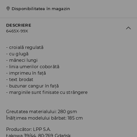
Disponibilitatea în magazin
DESCRIERE
6465X-99X
croială regulată
cu glugă
mâneci lungi
linia umerilor coborâtă
imprimeu în față
text brodat
buzunar cangur în față
marginile sunt finisate cu strângere
Greutatea materialului: 280 gsm
Înălțimea modelului bărbat: 185 cm
Producător
:
LPP S.A.
Łąkowa 39/44, 80-769 Gdańsk