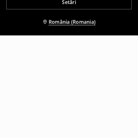
Setări
România (Romania)
Și alți clienți au ales