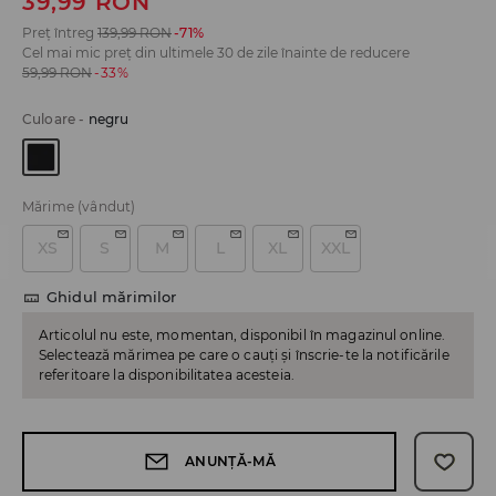
39,99
RON
Preț întreg
139,99
RON
-71%
Cel mai mic preț din ultimele 30 de zile înainte de reducere
59,99
RON
-33%
Culoare
-
negru
Mărime
(vândut)
XS
S
M
L
XL
XXL
Ghidul mărimilor
Articolul nu este, momentan, disponibil în magazinul online.
Selectează mărimea pe care o cauți și înscrie-te la notificările
referitoare la disponibilitatea acesteia.
ANUNȚĂ-MĂ