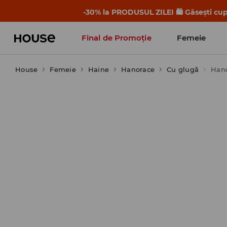
-30% la PRODUSUL ZILEI 🛍️ Găsești cupo
Final de Promoție
Femeie
House
Femeie
Haine
Hanorace
Cu glugă
Hano