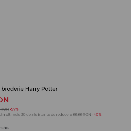
broderie Harry Potter
ON
RON
-57%
din ultimele 30 de zile înainte de reducere
99,99
RON
-40%
nchis