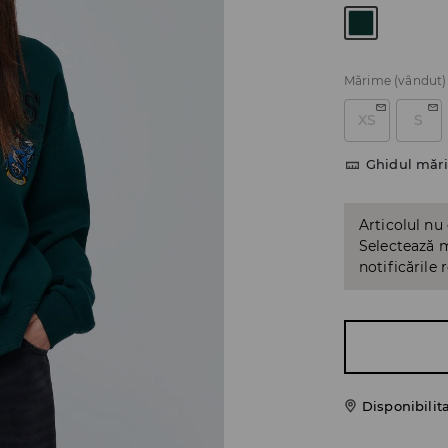
Mărime
(vândut)
XS
S
Ghidul mări
Articolul nu
Selectează m
notificările 
Disponibilit