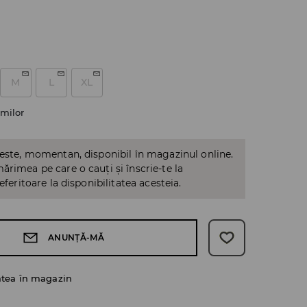
M
L
XL
milor
 este, momentan, disponibil în magazinul online.
ărimea pe care o cauți și înscrie-te la
referitoare la disponibilitatea acesteia.
ANUNȚĂ-MĂ
atea în magazin