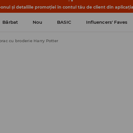
nul și detaliile promoției în contul tău de client din aplicați
Bărbat
Nou
BASIC
Influencers' Faves
rac cu broderie Harry Potter