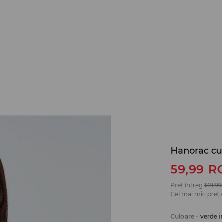
Hanorac cu 
59,99
R
Preț întreg
139,99
Cel mai mic preț 
Culoare
-
verde i