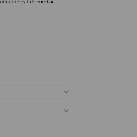
onținut ridicat de bumbac.
EMP.30 ° C, CICLU SCURT