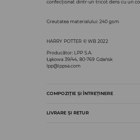
confecționat dintr-un tricot dens cu un c
Greutatea materialului: 240 gsm
HARRY POTTER © WB 2022
Producător
:
LPP S.A.
Łąkowa 39/44, 80-769 Gdańsk
lpp@lppsa.com
COMPOZIȚIE ȘI ÎNTREȚINERE
Material I
:
60% BUMBAC, 40% POLIESTER
LIVRARE ȘI RETUR
SPĂLĂLAŢI LA MAŞINĂ DE SPĂLAT, MAX. T
Politica de expediere
NU FOLOSIŢI ÎNĂLBITOR