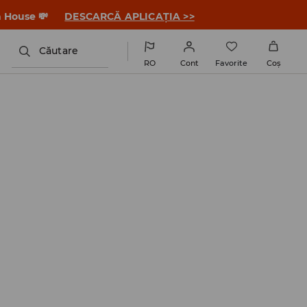
a House 💸
DESCARCĂ APLICAȚIA >>
Căutare
RO
Cont
Favorite
Coş