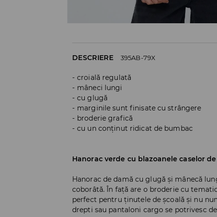
DESCRIERE
395AB-79X
croială regulată
mâneci lungi
cu glugă
marginile sunt finisate cu strângere
broderie grafică
cu un conținut ridicat de bumbac
Hanorac verde cu blazoanele caselor de
Hanorac de damă cu glugă și mânecă lungă
coborâtă. În față are o broderie cu temati
perfect pentru ținutele de școală și nu num
drepti sau pantaloni cargo se potrivesc d