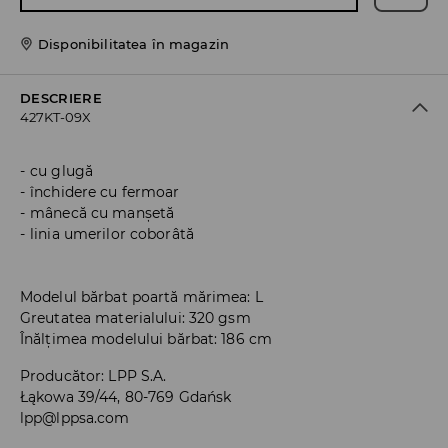
Disponibilitatea în magazin
DESCRIERE
427KT-09X
cu glugă
închidere cu fermoar
mânecă cu manșetă
linia umerilor coborâtă
Modelul bărbat poartă mărimea: L
Greutatea materialului: 320 gsm
Înălțimea modelului bărbat: 186 cm
Producător
:
LPP S.A.
Łąkowa 39/44, 80-769 Gdańsk
lpp@lppsa.com