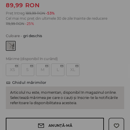
89,99
RON
Preț întreg
189,99
RON
-53%
Cel mai mic preț din ultimele 30 de zile înainte de reducere
119,99
RON
-25%
Culoare
-
gri deschis
Mărime
(disponibil în curând)
XS
S
M
L
XL
Ghidul mărimilor
Articolul nu este, momentan, disponibil în magazinul online.
Selectează mărimea pe care o cauți și înscrie-te la notificările
referitoare la disponibilitatea acesteia.
ANUNȚĂ-MĂ