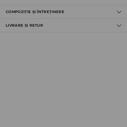
COMPOZIȚIE ȘI ÎNTREȚINERE
LIVRARE ȘI RETUR
Politica de expediere
Ridicare din magazin
GRATUITĂ
3-6 zile lucrătoare
Cargus Ship&Go - plata online:
10,99 RON
*
3-6 zile lucrătoare
FanCourier Collect Point - plata online:
10,99 RON
*
3-6 zile lucrătoare
Cargus Ship&Go - plata la livrare:
(Nu accept numerar)
13,99 RON
*
3-6 zile lucrătoare