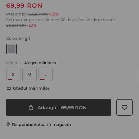
69,99
RON
Preț întreg
139,99
RON
-50%
Cel mai mic preț din ultimele 30 de zile înainte de reducere
89,99
RON
-22%
Culoare
-
gri
Mărime
-
Alegeţi mărimea
S
M
L
Ghidul mărimilor
Adaugă
-
69,99
RON
Disponibilitatea în magazin