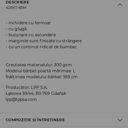
DESCRIERE
429KT-85M
închidere cu fermoar
cu glugă
buzunare cu ascundere
marginile sunt finisate cu strângere
cu un conținut ridicat de bumbac
Greutatea materialului: 300 gsm
Modelul bărbat poartă mărimea: L
Înălțimea modelului bărbat: 188 cm
Producător
:
LPP S.A.
Łąkowa 39/44, 80-769 Gdańsk
lpp@lppsa.com
COMPOZIȚIE ȘI ÎNTREȚINERE