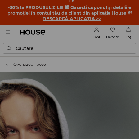
-30% la PRODUSUL ZILEI 🛍️ Găsești cuponul și detaliile
promoției în contul tău de client din aplicația House 💸
DESCARCĂ APLICAȚIA >>
Favorite
Cont
Coş
Căutare
Oversized, loose