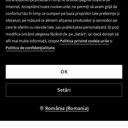
Internet. Acceptând toate cookie-urile, ne permiți să avem grijă de
confortul tău în timp ce cumperi pe baza propriilor tale preferințe și
obiceiuri, pe măsură ce aliniem afișarea produselor și serviciilor pe
care le oferim cu nevoile tale, sau publicitatea personalizată. Îți poți
modifica oricând alegerea făcând clic pe „Setări”, iar dacă dorești să
afli mai multe informații, citește
Politica privind cookie-urile
si
Politica de confidențialitate
.
OK
Setări
România (Romania)