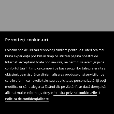
Permiteți cookie-uri
Folosim cookie-uri sau tehnologii similare pentru a-ți oferi cea mai
bună experiență posibilă în timp ce utilizezi pagina noastră de
Internet. Acceptând toate cookie-urile, ne permiți să avem grijă de
confortul tău în timp ce cumperi pe baza propriilor tale preferințe și
obiceiuri, pe măsură ce aliniem afișarea produselor și serviciilor pe
care le oferim cu nevoile tale, sau publicitatea personalizată. Îți poți
modifica oricând alegerea făcând clic pe „Setări”, iar dacă dorești să
afli mai multe informații, citește
Politica privind cookie-urile
si
Politica de confidențialitate
.