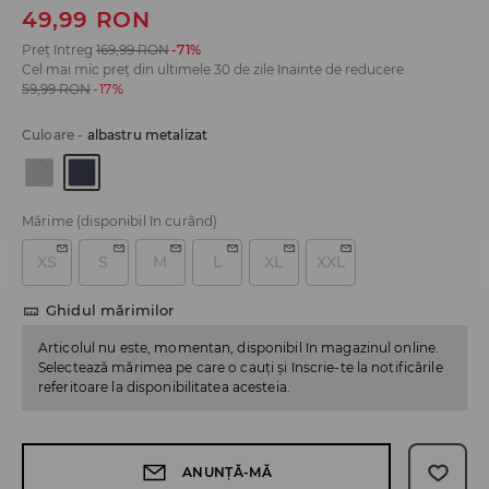
49,99
RON
Preț întreg
169,99
RON
-71%
Cel mai mic preț din ultimele 30 de zile înainte de reducere
59,99
RON
-17%
Culoare
-
albastru metalizat
Mărime
(disponibil în curând)
XS
S
M
L
XL
XXL
Ghidul mărimilor
Articolul nu este, momentan, disponibil în magazinul online.
Selectează mărimea pe care o cauți și înscrie-te la notificările
referitoare la disponibilitatea acesteia.
ANUNȚĂ-MĂ