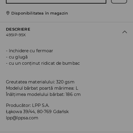
Disponibilitatea în magazin
DESCRIERE
495IP-95X
închidere cu fermoar
cu glugă
cu un conținut ridicat de bumbac
Greutatea materialului: 320 gsm
Modelul bărbat poartă mărimea: L
Înălțimea modelului bărbat: 186 cm
Producător
:
LPP S.A.
Łąkowa 39/44, 80-769 Gdańsk
lpp@lppsa.com