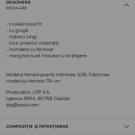
DESCRIERE
691KK-48X
croială loose fit
cu glugă
mâneci lungi
linia umerilor coborâtă
închidere cu fermoar
marginile sunt finisate cu strângere
Modelul femeie poartă mărimea: S/36. Înălțimea
modelului femeie: 174 cm
Producător
:
LPP S.A.
Łąkowa 39/44, 80-769 Gdańsk
lpp@lppsa.com
COMPOZIȚIE ȘI ÎNTREȚINERE