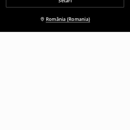
Setări
România (Romania)
Și alți clienți au ales