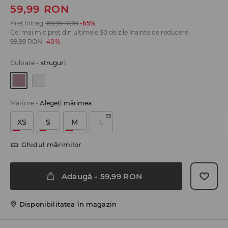
59,99
RON
Preț întreg
169,99
RON
-65%
Cel mai mic preț din ultimele 30 de zile înainte de reducere
99,99
RON
-40%
Culoare
-
struguri
Mărime
-
Alegeţi mărimea
XS
S
M
L
Ghidul mărimilor
Adaugă
-
59,99
RON
Disponibilitatea în magazin