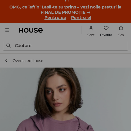
-30% la PRODUSUL ZILEI 🛍️ Găsești cuponul și detaliile
promoției în contul tău de client din aplicația House 💸
DESCARCĂ APLICAȚIA >>
Favorite
Cont
Coş
Căutare
Oversized, loose