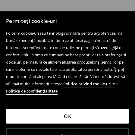
Permiteți cookie-uri
Folosim cookie-uri sau tehnologii similare pentru a-ți oferi cea mai
bună experiență posibilă în timp ce utilizezi pagina noastră de
Internet. Acceptând toate cookie-urile, ne permiți să avem grijă de
confortul tău în timp ce cumperi pe baza propriilor tale preferințe și
obiceiuri, pe măsură ce aliniem afișarea produselor și serviciilor pe
care le oferim cu nevoile tale, sau publicitatea personalizată. Îți poți
modifica oricând alegerea făcând clic pe „Setări”, iar dacă dorești să
afli mai multe informații, citește
Politica privind cookie-urile
si
Politica de confidențialitate
.
OK