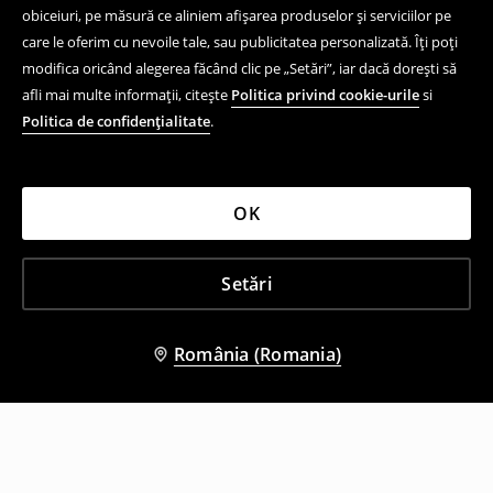
obiceiuri, pe măsură ce aliniem afișarea produselor și serviciilor pe
care le oferim cu nevoile tale, sau publicitatea personalizată. Îți poți
modifica oricând alegerea făcând clic pe „Setări”, iar dacă dorești să
afli mai multe informații, citește
Politica privind cookie-urile
si
Politica de confidențialitate
.
OK
Setări
România (Romania)