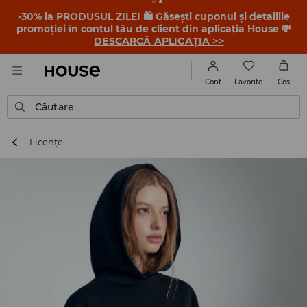
-30% la PRODUSUL ZILEI 🛍️ Găsești cuponul și detaliile
promoției în contul tău de client din aplicația House 💸
DESCARCĂ APLICAȚIA >>
Favorite
Cont
Coş
Căutare
Licențe