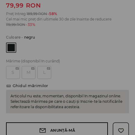
79,99
RON
Preț întreg
189,99
RON
-58%
Cel mai mic preț din ultimele 30 de zile înainte de reducere
119,99
RON
-33%
Culoare
-
negru
Mărime
(disponibil în curând)
S
M
L
Ghidul mărimilor
Articolul nu este, momentan, disponibil în magazinul online.
Selectează mărimea pe care o cauți și înscrie-te la notificările
referitoare la disponibilitatea acesteia.
ANUNȚĂ-MĂ