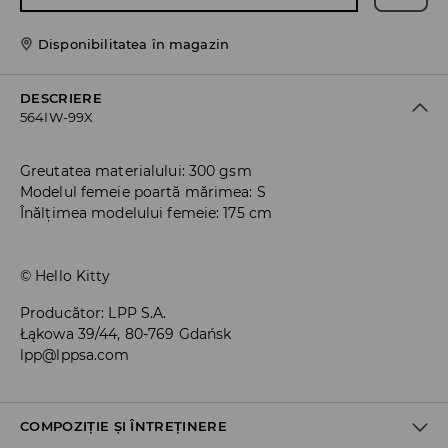
Disponibilitatea în magazin
DESCRIERE
564IW-99X
Greutatea materialului: 300 gsm
Modelul femeie poartă mărimea: S
Înălțimea modelului femeie: 175 cm
© Hello Kitty
Producător
:
LPP S.A.
Łąkowa 39/44, 80-769 Gdańsk
lpp@lppsa.com
COMPOZIȚIE ȘI ÎNTREȚINERE