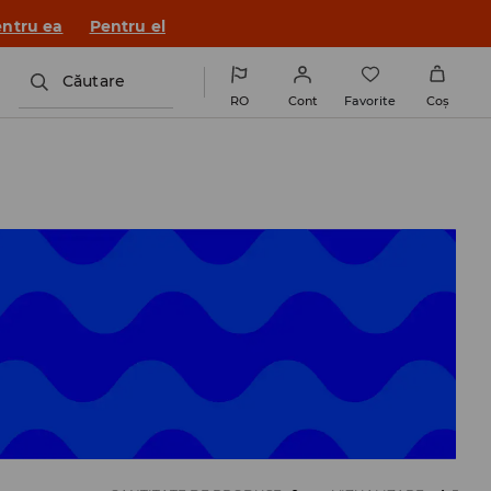
ntru ea
Pentru el
Căutare
RO
Cont
Favorite
Coş