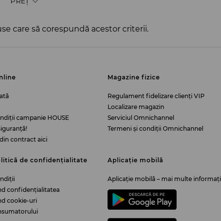
PREŢ
se care să corespundă acestor criterii.
nline
Magazine fizice
ată
Regulament fidelizare clienți VIP
Localizare magazin
ondiții campanie HOUSE
Serviciul Omnichannel
iguranță!
Termeni și condiții Omnichannel
din contract aici
litică de confidențialitate
Aplicație mobilă
ndiții
Aplicație mobilă – mai multe informați
ind confidențialitatea
ind cookie-uri
nsumatorului