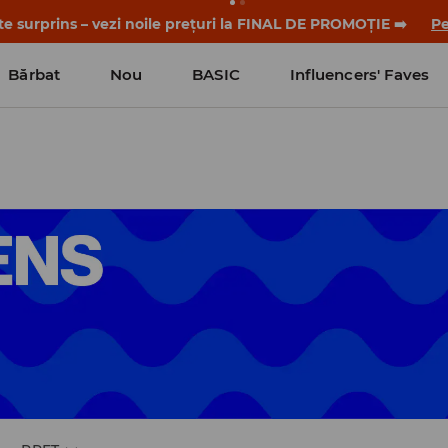
-te surprins – vezi noile prețuri la FINAL DE PROMOȚIE ➡️
Pe
Bărbat
Nou
BASIC
Influencers' Faves