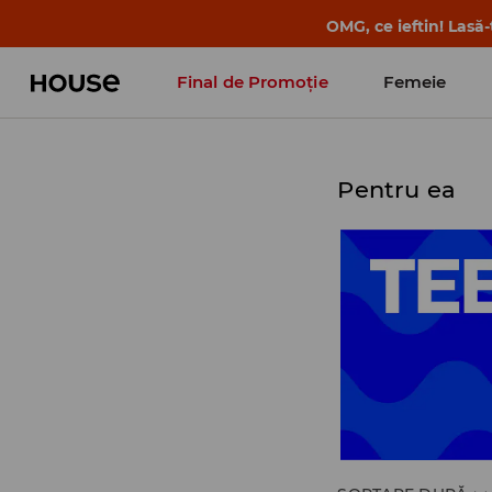
OMG, ce ieftin! Lasă
Final de Promoție
Femeie
Pentru ea