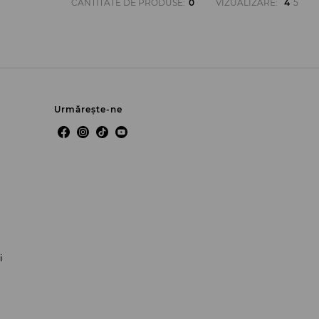
CANTITATE DE PRODUSE
:
0
VIZUALIZARE
:
4
5
Urmărește-ne
i