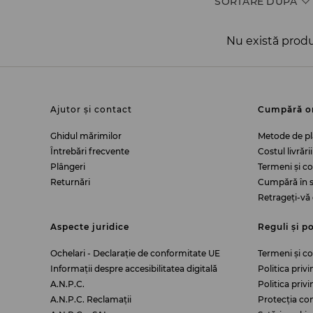
SORTARE DUPĂ
Nu există produ
Ajutor și contact
Cumpără o
Ghidul mărimilor
Metode de pl
Întrebări frecvente
Costul livrării
Plângeri
Termeni și c
Returnări
Cumpără în s
Retrageți-vă 
Aspecte juridice
Reguli și po
Ochelari - Declarație de conformitate UE
Termeni și co
Informații despre accesibilitatea digitală
Politica priv
A.N.P.C.
Politica priv
A.N.P.C. Reclamații
Protecția co