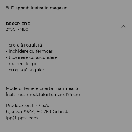
Disponibilitatea în magazin
DESCRIERE
279CF-MLC
croială regulată
închidere cu fermoar
buzunare cu ascundere
mâneci lungi
cu glugă și guler
Modelul femeie poartă mărimea: S
Înălțimea modelului femeie: 174 cm
Producător
:
LPP S.A.
Łąkowa 39/44, 80-769 Gdańsk
lpp@lppsa.com