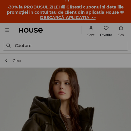
-30% la PRODUSUL ZILEI 🛍️ Găsești cuponul și detaliile
promoției în contul tău de client din aplicația House 💸
DESCARCĂ APLICAȚIA >>
Favorite
Cont
Coş
Căutare
Geci