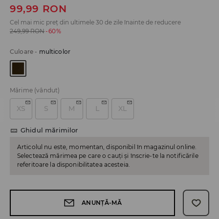
99,99
RON
Cel mai mic preț din ultimele 30 de zile înainte de reducere
249,99
RON
-60%
Culoare
-
multicolor
Mărime
(vândut)
XS
S
M
L
XL
Ghidul mărimilor
Articolul nu este, momentan, disponibil în magazinul online.
Selectează mărimea pe care o cauți și înscrie-te la notificările
referitoare la disponibilitatea acesteia.
ANUNȚĂ-MĂ