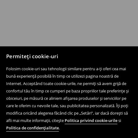
Permiteți cookie-uri
Folosim cookie-uri sau tehnologii similare pentru a-ți oferi cea mai
bună experiență posibilă în timp ce utilizezi pagina noastră de
Internet. Acceptând toate cookie-urile, ne permiți să avem grijă de
confortul tău în timp ce cumperi pe baza propriilor tale preferințe și
obiceiuri, pe măsură ce aliniem afișarea produselor și serviciilor pe
care le oferim cu nevoile tale, sau publicitatea personalizată. Îți poți
modifica oricând alegerea făcând clic pe „Setări”, iar dacă dorești să
afli mai multe informații, citește
Politica privind cookie-urile
si
Politica de confidențialitate
.