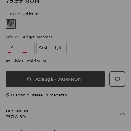
79,99
RON
Culoare
-
gri închis
Mărime
-
Alegeţi mărimea
S
L
S/M
L/XL
Ghidul mărimilor
Adaugă
-
79,99
RON
Disponibilitatea în magazin
DESCRIERE
797IW-90X