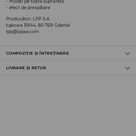
model pe toată suprafața
efect de prespălare
Producător
:
LPP S.A.
Łąkowa 39/44, 80-769 Gdańsk
lpp@lppsa.com
COMPOZIȚIE ȘI ÎNTREȚINERE
LIVRARE ȘI RETUR
PRIMUL ARTICOL
:
50% BUMBAC, 50% POLIURETAN
Politica de expediere
Ridicare din magazin
GRATUITĂ
3-6 zile lucrătoare
Cargus Ship&Go - plata online:
10,99 RON
*
3-6 zile lucrătoare