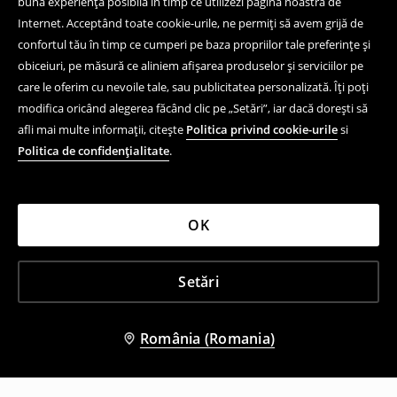
bună experiență posibilă în timp ce utilizezi pagina noastră de
Internet. Acceptând toate cookie-urile, ne permiți să avem grijă de
confortul tău în timp ce cumperi pe baza propriilor tale preferințe și
obiceiuri, pe măsură ce aliniem afișarea produselor și serviciilor pe
care le oferim cu nevoile tale, sau publicitatea personalizată. Îți poți
modifica oricând alegerea făcând clic pe „Setări”, iar dacă dorești să
afli mai multe informații, citește
Politica privind cookie-urile
si
Politica de confidențialitate
.
OK
Setări
România (Romania)