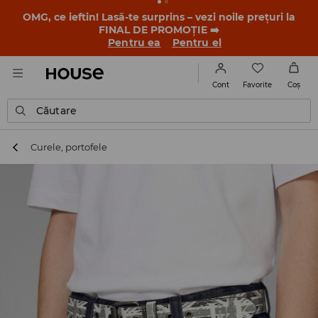
-30% la PRODUSUL ZILEI 🛍️ Găsești cuponul și detaliile
promoției în contul tău de client din aplicația House 💸
DESCARCĂ APLICAȚIA >>
Favorite
Cont
Coş
Căutare
Curele, portofele