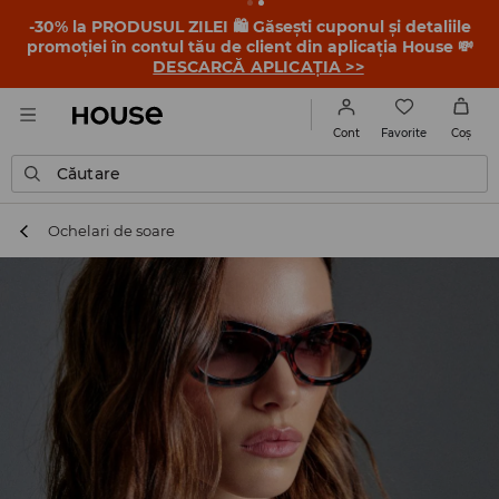
-30% la PRODUSUL ZILEI 🛍️ Găsești cuponul și detaliile
promoției în contul tău de client din aplicația House 💸
DESCARCĂ APLICAȚIA >>
Favorite
Cont
Coş
Căutare
Ochelari de soare