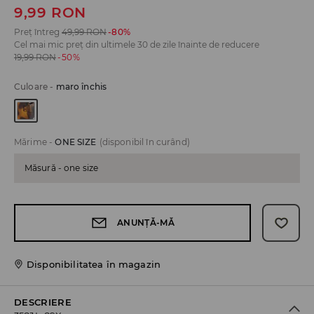
9,99
RON
Preț întreg
49,99
RON
-80%
Cel mai mic preț din ultimele 30 de zile înainte de reducere
19,99
RON
-50%
Culoare
-
maro închis
Mărime
-
ONE SIZE
(disponibil în curând)
Măsură - one size
ANUNȚĂ-MĂ
Disponibilitatea în magazin
DESCRIERE