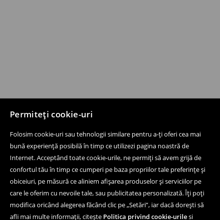
Permiteți cookie-uri
Folosim cookie-uri sau tehnologii similare pentru a-ți oferi cea mai
bună experiență posibilă în timp ce utilizezi pagina noastră de
Internet. Acceptând toate cookie-urile, ne permiți să avem grijă de
confortul tău în timp ce cumperi pe baza propriilor tale preferințe și
obiceiuri, pe măsură ce aliniem afișarea produselor și serviciilor pe
care le oferim cu nevoile tale, sau publicitatea personalizată. Îți poți
modifica oricând alegerea făcând clic pe „Setări”, iar dacă dorești să
afli mai multe informații, citește
Politica privind cookie-urile
si