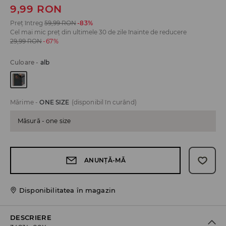
9,99
RON
Preț întreg
59,99
RON
-83%
Cel mai mic preț din ultimele 30 de zile înainte de reducere
29,99
RON
-67%
Culoare
-
alb
Mărime
-
ONE SIZE
(disponibil în curând)
Măsură - one size
ANUNȚĂ-MĂ
Disponibilitatea în magazin
DESCRIERE