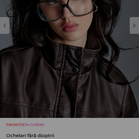
PROMOȚIE
ÎN CURÂND
Ochelari fără dioptrii