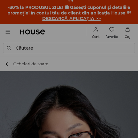
-30% la PRODUSUL ZILEI 🛍️ Găsești cuponul și detaliile
promoției în contul tău de client din aplicația House 💸
DESCARCĂ APLICAȚIA >>
Favorite
Cont
Coş
Căutare
Ochelari de soare