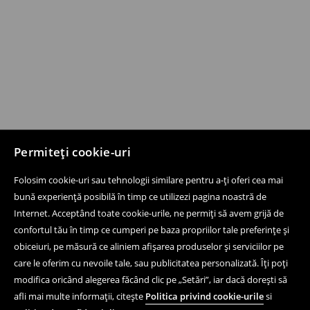
Permiteți cookie-uri
Folosim cookie-uri sau tehnologii similare pentru a-ți oferi cea mai
bună experiență posibilă în timp ce utilizezi pagina noastră de
Internet. Acceptând toate cookie-urile, ne permiți să avem grijă de
confortul tău în timp ce cumperi pe baza propriilor tale preferințe și
obiceiuri, pe măsură ce aliniem afișarea produselor și serviciilor pe
care le oferim cu nevoile tale, sau publicitatea personalizată. Îți poți
modifica oricând alegerea făcând clic pe „Setări”, iar dacă dorești să
afli mai multe informații, citește
Politica privind cookie-urile
si