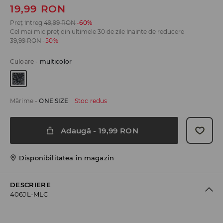
19,99
RON
Preț întreg
49,99
RON
-60%
Cel mai mic preț din ultimele 30 de zile înainte de reducere
39,99
RON
-50%
Culoare
-
multicolor
Mărime
-
ONE SIZE
Stoc redus
Adaugă
-
19,99
RON
Disponibilitatea în magazin
DESCRIERE
406JL-MLC