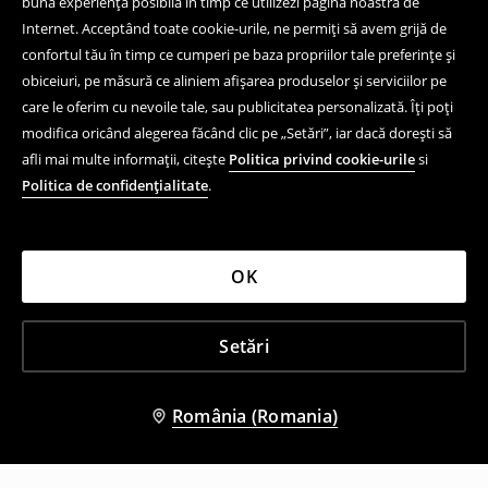
bună experiență posibilă în timp ce utilizezi pagina noastră de
Internet. Acceptând toate cookie-urile, ne permiți să avem grijă de
confortul tău în timp ce cumperi pe baza propriilor tale preferințe și
obiceiuri, pe măsură ce aliniem afișarea produselor și serviciilor pe
care le oferim cu nevoile tale, sau publicitatea personalizată. Îți poți
modifica oricând alegerea făcând clic pe „Setări”, iar dacă dorești să
afli mai multe informații, citește
Politica privind cookie-urile
si
Politica de confidențialitate
.
OK
Setări
România (Romania)