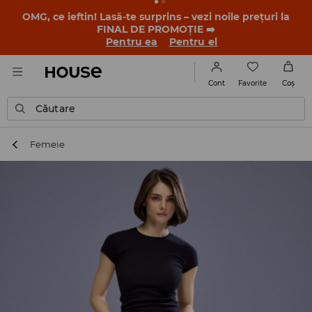
-30% la PRODUSUL ZILEI 🛍️ Găsești cuponul și detaliile
promoției în contul tău de client din aplicația House 💸
DESCARCĂ APLICAȚIA >>
Favorite
Cont
Coş
Căutare
Femeie