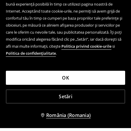
bună experiență posibilă în timp ce utilizezi pagina noastră de
Internet. Acceptând toate cookie-urile, ne permiți să avem grijă de
confortul tău în timp ce cumperi pe baza propriilor tale preferințe și
obiceiuri, pe măsură ce aliniem afișarea produselor și serviciilor pe
care le oferim cu nevoile tale, sau publicitatea personalizată. Îți poți
modifica oricând alegerea făcând clic pe „Setări”, iar dacă dorești să
afli mai multe informații, citește
Politica privind cookie-urile
si
Politica de confidențialitate
.
OK
Setări
România (Romania)