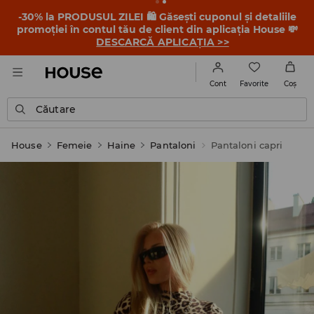
-30% la PRODUSUL ZILEI 🛍️ Găsești cuponul și detaliile
promoției în contul tău de client din aplicația House 💸
DESCARCĂ APLICAȚIA >>
Favorite
Cont
Coş
Căutare
House
Femeie
Haine
Pantaloni
Pantaloni capri