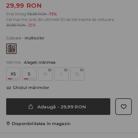
29,99
RON
Preț întreg
119,99
RON
-75%
Cel mai mic preț din ultimele 30 de zile înainte de reducere
39,99
RON
-25%
Culoare
-
multicolor
Mărime
-
Alegeţi mărimea
XS
S
M
L
XL
Ghidul mărimilor
Adaugă
-
29,99
RON
Disponibilitatea în magazin