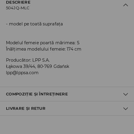
DESCRIERE
504JQ-MLC
model pe toată suprafața
Modelul femeie poartă mărimea: S
Înălțimea modelului femeie: 174 cm
Producător
:
LPP S.A.
Łąkowa 39/44, 80-769 Gdańsk
lpp@lppsa.com
COMPOZIȚIE ȘI ÎNTREȚINERE
LIVRARE ȘI RETUR
PRIMUL MATERIAL
:
95% POLIESTER, 5% ELASTAN
SPĂLAŢI ÎMPREUNA CU CULORI SIMILARE
Politica de expediere
NU FOLOSIŢI ÎNĂLBITOR