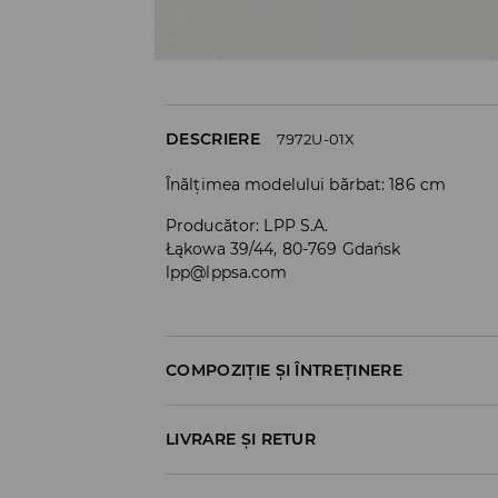
DESCRIERE
7972U-01X
Înălțimea modelului bărbat: 186 cm
Producător
:
LPP S.A.
Łąkowa 39/44, 80-769 Gdańsk
lpp@lppsa.com
COMPOZIȚIE ȘI ÎNTREȚINERE
Material I
:
100% BUMBAC
LIVRARE ȘI RETUR
SPĂLĂLAŢI LA MAŞINĂ DE SPĂLAT, MAX. T
Politica de expediere