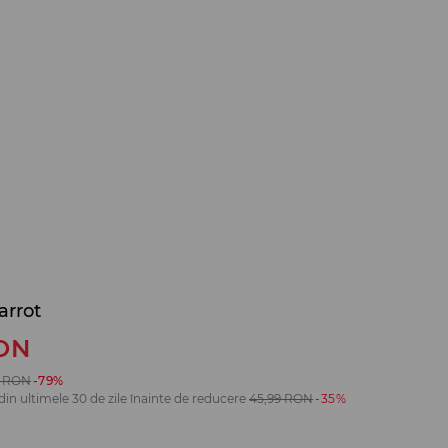
arrot
ON
RON
-79%
din ultimele 30 de zile înainte de reducere
45,99
RON
-35%