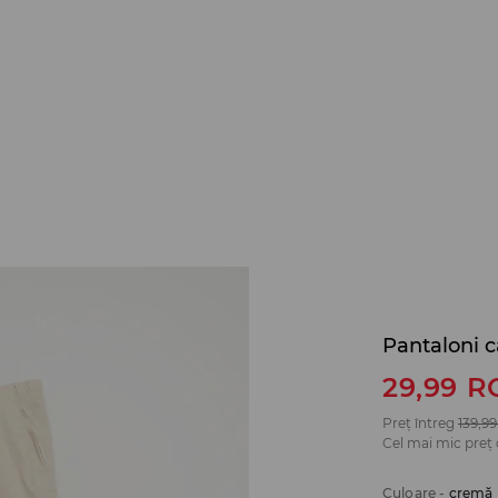
Pantaloni c
29,99
R
Preț întreg
139,99
Cel mai mic preț 
Culoare
-
cremă