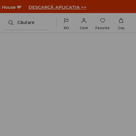
a House 💸
DESCARCĂ APLICAȚIA >>
Căutare
RO
Cont
Favorite
Coş