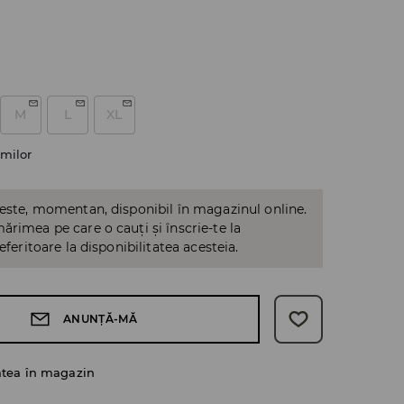
M
L
XL
milor
 este, momentan, disponibil în magazinul online.
ărimea pe care o cauți și înscrie-te la
referitoare la disponibilitatea acesteia.
ANUNȚĂ-MĂ
atea în magazin