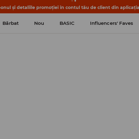
nul și detaliile promoției în contul tău de client din aplicați
Bărbat
Nou
BASIC
Influencers' Faves