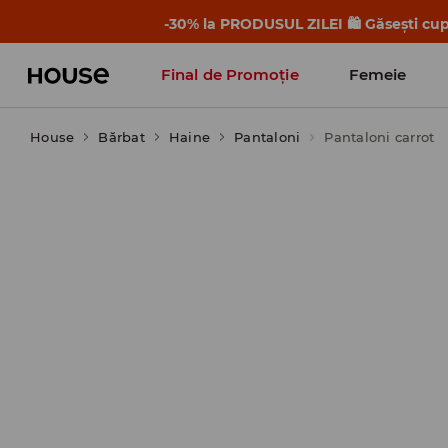
-30% la PRODUSUL ZILEI 🛍️ Găsești cupo
Final de Promoție
Femeie
House
Bărbat
Haine
Pantaloni
Pantaloni carrot