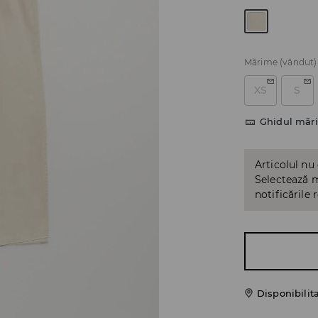
Mărime
(vândut)
XS
S
Ghidul mări
Articolul nu
Selectează m
notificările 
Disponibilit