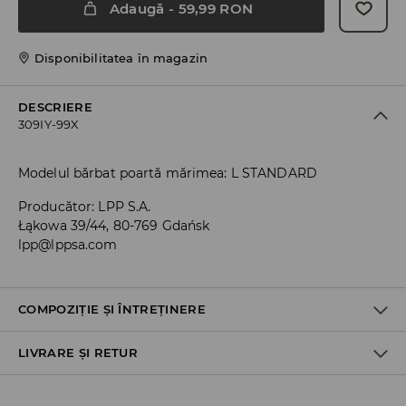
Adaugă
-
59,99
RON
Disponibilitatea în magazin
DESCRIERE
309IY-99X
Modelul bărbat poartă mărimea: L STANDARD
Producător
:
LPP S.A.
Łąkowa 39/44, 80-769 Gdańsk
lpp@lppsa.com
COMPOZIȚIE ȘI ÎNTREȚINERE
LIVRARE ȘI RETUR
PRIMUL MATERIAL
:
63% POLIESTER, 33% VISCOZĂ, 4% ELASTAN
PRIMA CAPTUSEALA
:
80% POLIESTER, 20% BUMBAC
Politica de expediere