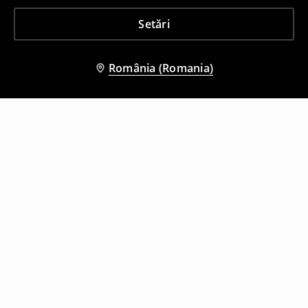
Setări
România (Romania)
Și alți clienți au ales