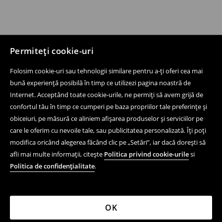
Permiteți cookie-uri
Folosim cookie-uri sau tehnologii similare pentru a-ți oferi cea mai
bună experiență posibilă în timp ce utilizezi pagina noastră de
Internet. Acceptând toate cookie-urile, ne permiți să avem grijă de
confortul tău în timp ce cumperi pe baza propriilor tale preferințe și
obiceiuri, pe măsură ce aliniem afișarea produselor și serviciilor pe
care le oferim cu nevoile tale, sau publicitatea personalizată. Îți poți
modifica oricând alegerea făcând clic pe „Setări”, iar dacă dorești să
afli mai multe informații, citește
Politica privind cookie-urile
si
Politica de confidențialitate
.
OK