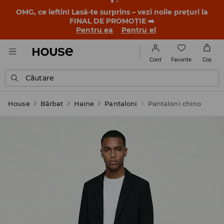
-30% la PRODUSUL ZILEI 🛍️ Găsești cuponul și detaliile
promoției în contul tău de client din aplicația House 💸
DESCARCĂ APLICAȚIA >>
Favorite
Cont
Coş
Căutare
House
Bărbat
Haine
Pantaloni
Pantaloni chino