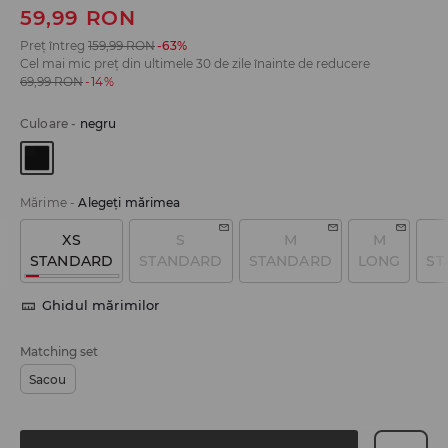
59,99
RON
Preț întreg
159,99
RON
-63%
Cel mai mic preț din ultimele 30 de zile înainte de reducere
69,99
RON
-14%
Culoare
-
negru
Mărime
-
Alegeţi mărimea
XS
S
M
M
STANDARD
STANDARD
STANDARD
LONG
ST
Ghidul mărimilor
Matching set
Sacou