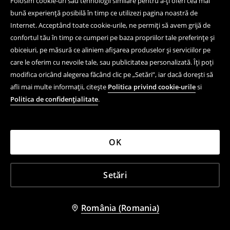
Folosim cookie-uri sau tehnologii similare pentru a-ți oferi cea mai
bună experiență posibilă în timp ce utilizezi pagina noastră de
Internet. Acceptând toate cookie-urile, ne permiți să avem grijă de
confortul tău în timp ce cumperi pe baza propriilor tale preferințe și
obiceiuri, pe măsură ce aliniem afișarea produselor și serviciilor pe
care le oferim cu nevoile tale, sau publicitatea personalizată. Îți poți
modifica oricând alegerea făcând clic pe „Setări”, iar dacă dorești să
afli mai multe informații, citește
Politica privind cookie-urile
si
Politica de confidențialitate
.
OK
Setări
România (Romania)