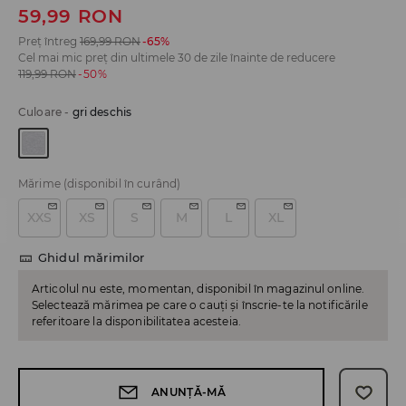
59,99
RON
Preț întreg
169,99
RON
-65%
Cel mai mic preț din ultimele 30 de zile înainte de reducere
119,99
RON
-50%
Culoare
-
gri deschis
Mărime
(disponibil în curând)
XXS
XS
S
M
L
XL
Ghidul mărimilor
Articolul nu este, momentan, disponibil în magazinul online.
Selectează mărimea pe care o cauți și înscrie-te la notificările
referitoare la disponibilitatea acesteia.
ANUNȚĂ-MĂ