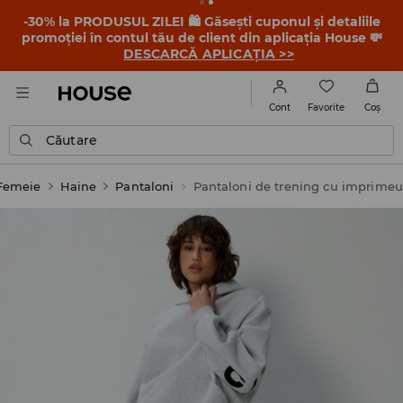
-30% la PRODUSUL ZILEI 🛍️ Găsești cuponul și detaliile
promoției în contul tău de client din aplicația House 💸
DESCARCĂ APLICAȚIA >>
Favorite
Cont
Coş
Căutare
Femeie
Haine
Pantaloni
Pantaloni de trening cu imprimeu