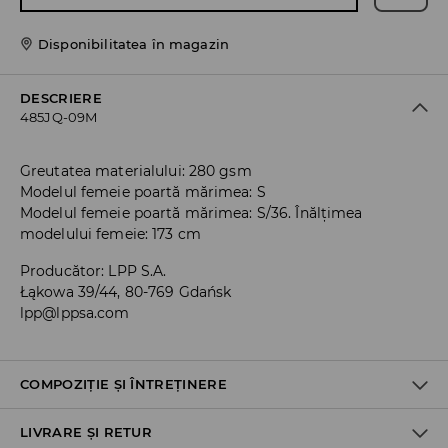
Disponibilitatea în magazin
DESCRIERE
485JQ-09M
Greutatea materialului: 280 gsm
Modelul femeie poartă mărimea: S
Modelul femeie poartă mărimea: S/36. Înălțimea
modelului femeie: 173 cm
Producător
:
LPP S.A.
Łąkowa 39/44, 80-769 Gdańsk
lpp@lppsa.com
COMPOZIȚIE ȘI ÎNTREȚINERE
LIVRARE ȘI RETUR
PRIMUL MATERIAL
:
60% BUMBAC, 40% POLIESTER