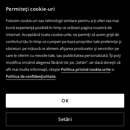
Permiteți cookie-uri
Folosim cookie-uri sau tehnologii similare pentru a-ți oferi cea mai
bună experiență posibilă în timp ce utilizezi pagina noastră de
Internet. Acceptând toate cookie-urile, ne permiți să avem grijă de
confortul tău în timp ce cumperi pe baza propriilor tale preferințe și
obiceiuri, pe măsură ce aliniem afișarea produselor și serviciilor pe
care le oferim cu nevoile tale, sau publicitatea personalizată. Îți poți
modifica oricând alegerea făcând clic pe „Setări”, iar dacă dorești să
afli mai multe informații, citește
Politica privind cookie-urile
si
Politica de confidențialitate
.
OK
Setări