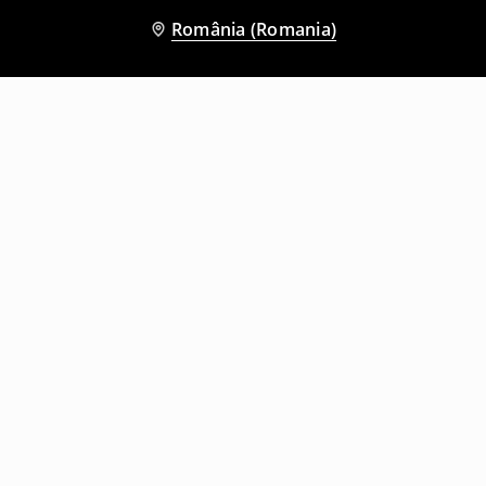
România (Romania)
Și alți clienți au ales
Pantaloni scurți
Pantaloni scurți
29
,
99
RON
29
,
99
RON