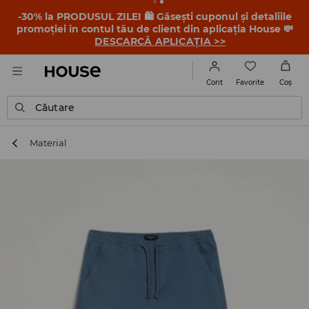
-30% la PRODUSUL ZILEI 🛍️ Găsești cuponul și detaliile
promoției în contul tău de client din aplicația House 💸
DESCARCĂ APLICAȚIA >>
Favorite
Cont
Coş
Căutare
Material