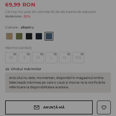
69,99
RON
Cel mai mic preț din ultimele 30 de zile înainte de reducere
99,99
RON
-30%
Culoare
-
albastru
Mărime
(vândut)
XS
S
M
L
XL
XXL
Ghidul mărimilor
Articolul nu este, momentan, disponibil în magazinul online.
Selectează mărimea pe care o cauți și înscrie-te la notificările
referitoare la disponibilitatea acesteia.
ANUNȚĂ-MĂ