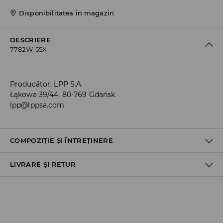
Disponibilitatea în magazin
DESCRIERE
7782W-55X
Producător
:
LPP S.A.
Łąkowa 39/44, 80-769 Gdańsk
lpp@lppsa.com
COMPOZIȚIE ȘI ÎNTREȚINERE
LIVRARE ȘI RETUR
Material I
:
98% BUMBAC, 2% ELASTAN
SPĂLĂLAŢI LA MAŞINĂ DE SPĂLAT, MAX. TEMP.30 ° C
Politica de expediere
NU FOLOSIŢI ÎNĂLBITOR
Ridicare din magazin
NU USCAŢI PRIN CENTRIFUGARE