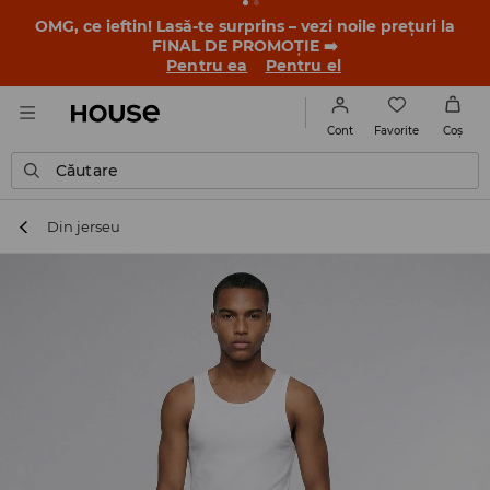
-30% la PRODUSUL ZILEI 🛍️ Găsești cuponul și detaliile
promoției în contul tău de client din aplicația House 💸
DESCARCĂ APLICAȚIA >>
Favorite
Cont
Coş
Căutare
Din jerseu