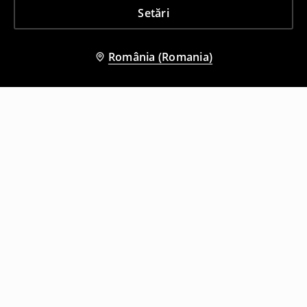
Setări
România (Romania)
Și alți clienți au ales