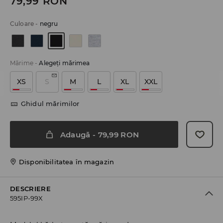
79,99
RON
Culoare
-
negru
Mărime
-
Alegeţi mărimea
XS
S
M
L
XL
XXL
Ghidul mărimilor
Adaugă
-
79,99
RON
Disponibilitatea în magazin
DESCRIERE
595IP-99X