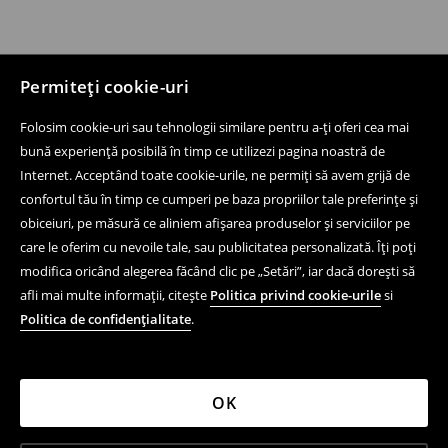
Permiteți cookie-uri
Folosim cookie-uri sau tehnologii similare pentru a-ți oferi cea mai
bună experiență posibilă în timp ce utilizezi pagina noastră de
Internet. Acceptând toate cookie-urile, ne permiți să avem grijă de
confortul tău în timp ce cumperi pe baza propriilor tale preferințe și
obiceiuri, pe măsură ce aliniem afișarea produselor și serviciilor pe
care le oferim cu nevoile tale, sau publicitatea personalizată. Îți poți
modifica oricând alegerea făcând clic pe „Setări”, iar dacă dorești să
afli mai multe informații, citește
Politica privind cookie-urile
si
Politica de confidențialitate
.
OK