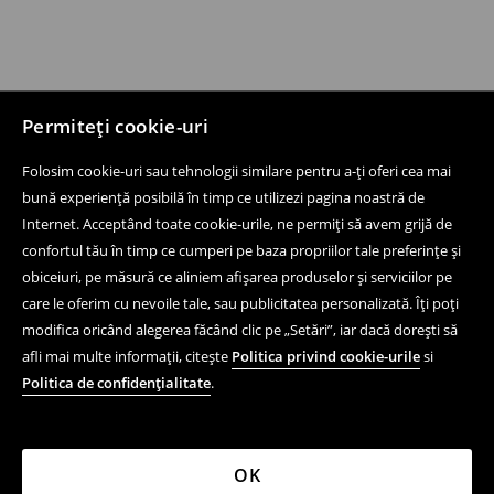
Permiteți cookie-uri
Folosim cookie-uri sau tehnologii similare pentru a-ți oferi cea mai
bună experiență posibilă în timp ce utilizezi pagina noastră de
Internet. Acceptând toate cookie-urile, ne permiți să avem grijă de
confortul tău în timp ce cumperi pe baza propriilor tale preferințe și
obiceiuri, pe măsură ce aliniem afișarea produselor și serviciilor pe
care le oferim cu nevoile tale, sau publicitatea personalizată. Îți poți
modifica oricând alegerea făcând clic pe „Setări”, iar dacă dorești să
afli mai multe informații, citește
Politica privind cookie-urile
si
Politica de confidențialitate
.
OK