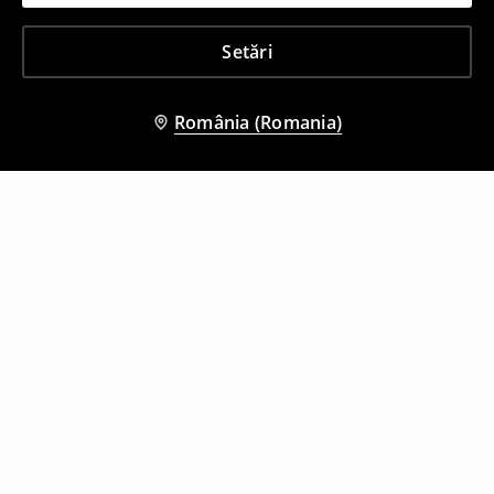
Setări
România (Romania)
Și alți clienți au ales