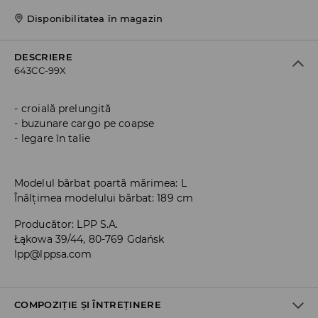
Disponibilitatea în magazin
DESCRIERE
643CC-99X
croială prelungită
buzunare cargo pe coapse
legare în talie
Modelul bărbat poartă mărimea: L
Înălțimea modelului bărbat: 189 cm
Producător
:
LPP S.A.
Łąkowa 39/44, 80-769 Gdańsk
lpp@lppsa.com
COMPOZIȚIE ȘI ÎNTREȚINERE