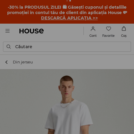
-30% la PRODUSUL ZILEI 🛍️ Găsești cuponul și detaliile
promoției în contul tău de client din aplicația House 💸
DESCARCĂ APLICAȚIA >>
Favorite
Cont
Coş
Căutare
Din jerseu