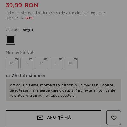
39,99
RON
Cel mai mic preț din ultimele 30 de zile înainte de reducere
99,99
RON
-60%
Culoare
-
negru
Mărime
(vândut)
XS
S
M
L
XL
Ghidul mărimilor
Articolul nu este, momentan, disponibil în magazinul online.
Selectează mărimea pe care o cauți și înscrie-te la notificările
referitoare la disponibilitatea acesteia.
ANUNȚĂ-MĂ