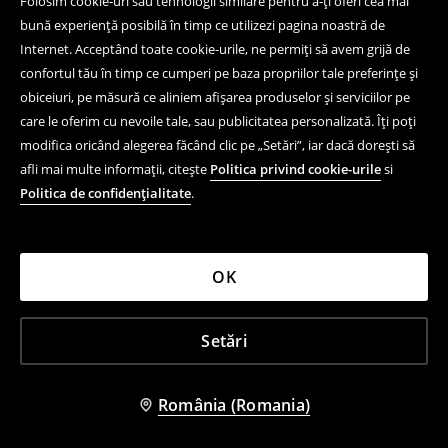
Folosim cookie-uri sau tehnologii similare pentru a-ți oferi cea mai
bună experiență posibilă în timp ce utilizezi pagina noastră de
Internet. Acceptând toate cookie-urile, ne permiți să avem grijă de
confortul tău în timp ce cumperi pe baza propriilor tale preferințe și
obiceiuri, pe măsură ce aliniem afișarea produselor și serviciilor pe
care le oferim cu nevoile tale, sau publicitatea personalizată. Îți poți
modifica oricând alegerea făcând clic pe „Setări”, iar dacă dorești să
afli mai multe informații, citește
Politica privind cookie-urile
si
Politica de confidențialitate
.
OK
Setări
România (Romania)