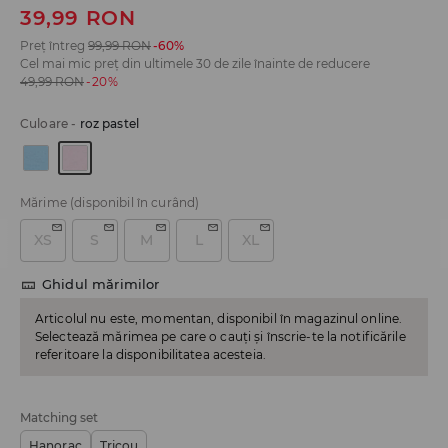
39,99
RON
Preț întreg
99,99
RON
-60%
Cel mai mic preț din ultimele 30 de zile înainte de reducere
49,99
RON
-20%
Culoare
-
roz pastel
Mărime
(disponibil în curând)
XS
S
M
L
XL
Ghidul mărimilor
Articolul nu este, momentan, disponibil în magazinul online.
Selectează mărimea pe care o cauți și înscrie-te la notificările
referitoare la disponibilitatea acesteia.
Matching set
Hanorac
Tricou