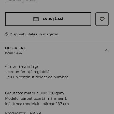
ANUNȚĂ-MĂ
Disponibilitatea în magazin
DESCRIERE
626IP-03X
imprimeu în față
circumferință reglabilă
cu un conținut ridicat de bumbac
Greutatea materialului: 320 gsm
Modelul bărbat poartă mărimea: L
Înălțimea modelului bărbat: 187 cm
Producător
:
LPP S.A.