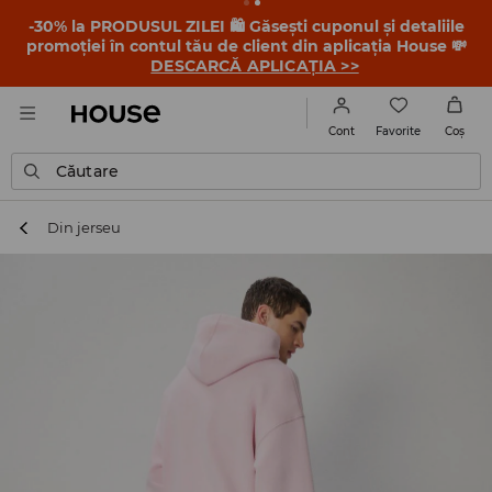
-30% la PRODUSUL ZILEI 🛍️ Găsești cuponul și detaliile
promoției în contul tău de client din aplicația House 💸
DESCARCĂ APLICAȚIA >>
Favorite
Cont
Coş
Căutare
Din jerseu