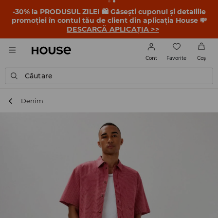
-30% la PRODUSUL ZILEI 🛍️ Găsești cuponul și detaliile
promoției în contul tău de client din aplicația House 💸
DESCARCĂ APLICAȚIA >>
Favorite
Cont
Coş
Căutare
Denim