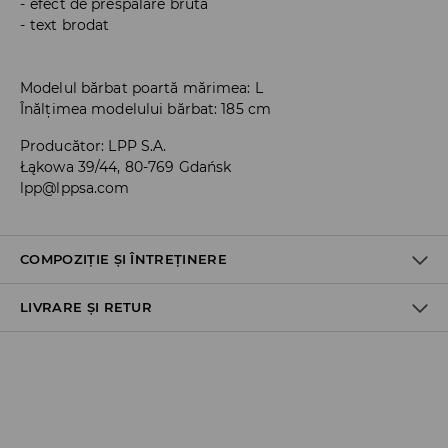
efect de prespălare brută
text brodat
Modelul bărbat poartă mărimea: L
Înălțimea modelului bărbat: 185 cm
Producător
:
LPP S.A.
Łąkowa 39/44, 80-769 Gdańsk
lpp@lppsa.com
COMPOZIȚIE ȘI ÎNTREȚINERE
LIVRARE ȘI RETUR
100% BUMBAC
Politica de expediere
Ridicare din magazin
GRATUITĂ