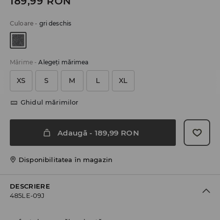
189,99
RON
Culoare
-
gri deschis
Mărime
-
Alegeţi mărimea
XS
S
M
L
XL
Ghidul mărimilor
Adaugă
-
189,99
RON
Disponibilitatea în magazin
DESCRIERE
485LE-09J