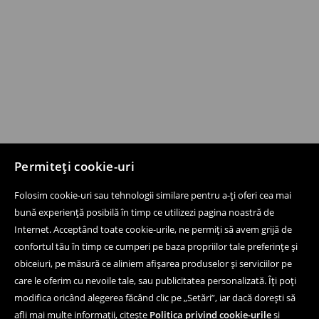
Permiteți cookie-uri
Folosim cookie-uri sau tehnologii similare pentru a-ți oferi cea mai
bună experiență posibilă în timp ce utilizezi pagina noastră de
Internet. Acceptând toate cookie-urile, ne permiți să avem grijă de
confortul tău în timp ce cumperi pe baza propriilor tale preferințe și
obiceiuri, pe măsură ce aliniem afișarea produselor și serviciilor pe
care le oferim cu nevoile tale, sau publicitatea personalizată. Îți poți
modifica oricând alegerea făcând clic pe „Setări”, iar dacă dorești să
afli mai multe informații, citește
Politica privind cookie-urile
si