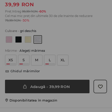
39,99
RON
Preț întreg
99,99
RON
-60%
Cel mai mic preț din ultimele 30 de zile înainte de reducere
79,99
RON
-50%
Culoare
-
gri deschis
Mărime
-
Alegeţi mărimea
XS
S
M
L
XL
Ghidul mărimilor
Adaugă
-
39,99
RON
Disponibilitatea în magazin