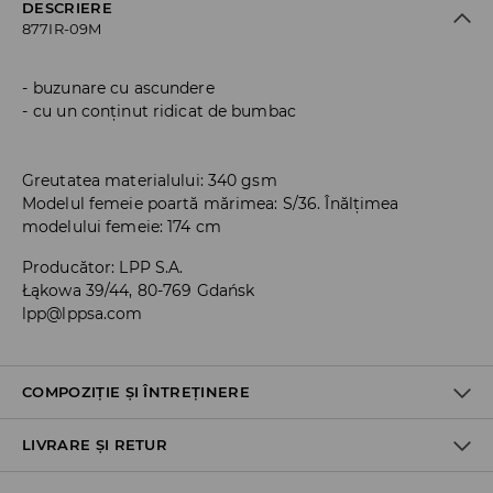
DESCRIERE
877IR-09M
buzunare cu ascundere
cu un conținut ridicat de bumbac
Greutatea materialului: 340 gsm
Modelul femeie poartă mărimea: S/36. Înălțimea
modelului femeie: 174 cm
Producător
:
LPP S.A.
Łąkowa 39/44, 80-769 Gdańsk
lpp@lppsa.com
COMPOZIȚIE ȘI ÎNTREȚINERE
LIVRARE ȘI RETUR
PRIMUL MATERIAL
:
60% BUMBAC, 40% POLIESTER
CĂLCAŢI DOAR PE DOS