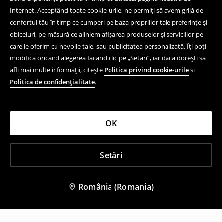
Internet. Acceptând toate cookie-urile, ne permiți să avem grijă de
confortul tău în timp ce cumperi pe baza propriilor tale preferințe și
obiceiuri, pe măsură ce aliniem afișarea produselor și serviciilor pe
care le oferim cu nevoile tale, sau publicitatea personalizată. Îți poți
modifica oricând alegerea făcând clic pe „Setări”, iar dacă dorești să
afli mai multe informații, citește
Politica privind cookie-urile
si
Politica de confidențialitate
.
OK
Setări
România (Romania)