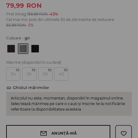
79,99
RON
Preț întreg
139,99
RON
-43%
Cel mai mic preț din ultimele 30 de zile înainte de reducere
83,99
RON
-5%
Culoare
-
gri
Mărime
(disponibil în curând)
34
36
38
40
Ghidul mărimilor
Articolul nu este, momentan, disponibil în magazinul online.
Selectează mărimea pe care o cauți și înscrie-te la notificările
referitoare la disponibilitatea acesteia.
ANUNȚĂ-MĂ