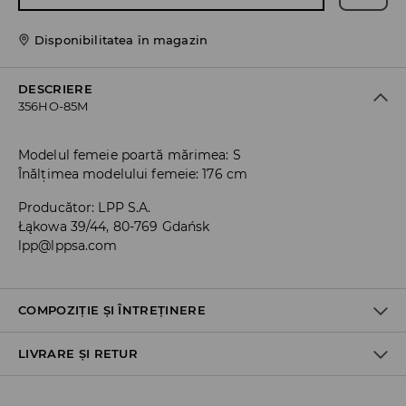
Disponibilitatea în magazin
DESCRIERE
356HO-85M
Modelul femeie poartă mărimea: S
Înălțimea modelului femeie: 176 cm
Producător
:
LPP S.A.
Łąkowa 39/44, 80-769 Gdańsk
lpp@lppsa.com
COMPOZIȚIE ȘI ÎNTREȚINERE
LIVRARE ȘI RETUR
PRIMUL MATERIAL
:
62% POLIESTER, 33% VISCOZĂ, 5% ELASTAN
PRIMA CAPTUSEALA
:
100% POLIESTER
Politica de expediere