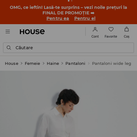
-30% la PRODUSUL ZILEI 🛍️ Găsești cuponul și detaliile
promoției în contul tău de client din aplicația House 💸
DESCARCĂ APLICAȚIA >>
Favorite
Cont
Coş
Căutare
House
Femeie
Haine
Pantaloni
Pantaloni wide leg