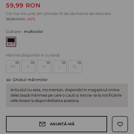
59,99
RON
Cel mai mic preț din ultimele 30 de zile înainte de reducere
99,99
RON
-40%
Culoare
-
multicolor
Mărime
(disponibil în curând)
XS
S
M
L
XL
Ghidul mărimilor
Articolul nu este, momentan, disponibil în magazinul online.
Selectează mărimea pe care o cauți și înscrie-te la notificările
referitoare la disponibilitatea acesteia.
ANUNȚĂ-MĂ