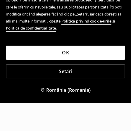
obiceiuri, pe măsură ce aliniem afișarea produselor și serviciilor pe
care le oferim cu nevoile tale, sau publicitatea personalizată. Îți poți
modifica oricând alegerea făcând clic pe „Setări”, iar dacă dorești să
afli mai multe informații, citește
Politica privind cookie-urile
si
Politica de confidențialitate
.
OK
Setări
România (Romania)