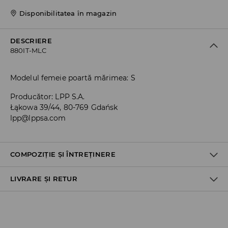
Disponibilitatea în magazin
DESCRIERE
880IT-MLC
Modelul femeie poartă mărimea: S
Producător
:
LPP S.A.
Łąkowa 39/44, 80-769 Gdańsk
lpp@lppsa.com
COMPOZIȚIE ȘI ÎNTREȚINERE
LIVRARE ȘI RETUR
PRIMUL ARTICOL PRIMUL MATERIAL
:
100% BUMBAC
NU FOLOSIŢI ÎNĂLBITOR
Politica de expediere
NU CĂLCAŢI