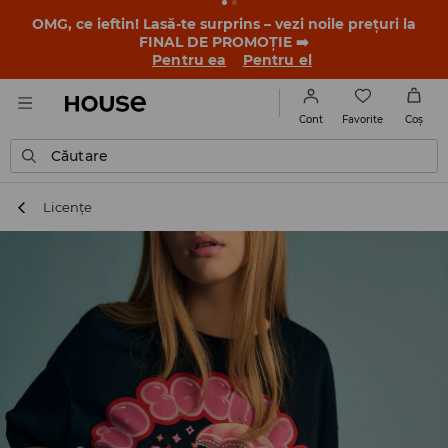
OMG, ce ieftin! Lasă-te surprins – vezi noile prețuri la
FINAL DE PROMOȚIE ➡️
Pentru ea
Pentru el
Favorite
Cont
Coş
Căutare
Licențe