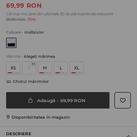
69,99
RON
Cel mai mic preț din ultimele 30 de zile înainte de reducere
99,99
RON
-30%
Culoare
-
multicolor
Mărime
-
Alegeţi mărimea
XS
S
M
L
XL
Ghidul mărimilor
Adaugă
-
69,99
RON
Disponibilitatea în magazin
DESCRIERE