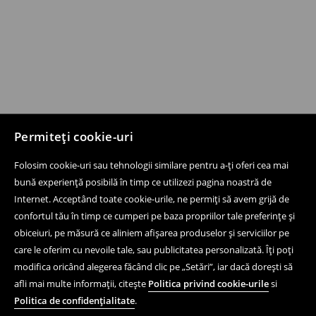
Permiteți cookie-uri
Folosim cookie-uri sau tehnologii similare pentru a-ți oferi cea mai
bună experiență posibilă în timp ce utilizezi pagina noastră de
Internet. Acceptând toate cookie-urile, ne permiți să avem grijă de
confortul tău în timp ce cumperi pe baza propriilor tale preferințe și
obiceiuri, pe măsură ce aliniem afișarea produselor și serviciilor pe
care le oferim cu nevoile tale, sau publicitatea personalizată. Îți poți
modifica oricând alegerea făcând clic pe „Setări”, iar dacă dorești să
afli mai multe informații, citește
Politica privind cookie-urile
si
Politica de confidențialitate
.