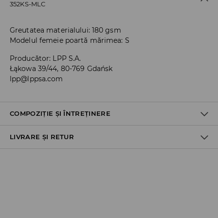
352KS-MLC
Greutatea materialului: 180 gsm
Modelul femeie poartă mărimea: S
Producător
:
LPP S.A.
Łąkowa 39/44, 80-769 Gdańsk
lpp@lppsa.com
COMPOZIȚIE ȘI ÎNTREȚINERE
LIVRARE ȘI RETUR
Material I
:
100% BUMBAC
SPĂLĂLAŢI LA MAŞINĂ DE SPĂLAT, MAX. TEMP.30 ° C
Politica de expediere
NU FOLOSIŢI ÎNĂLBITOR
Ridicare din magazin
NU USCAŢI PRIN CENTRIFUGARE
GRATUITĂ
3-6 zile lucrătoare
CĂLCAŢI LA TEMP.MAX. 110 ° C - FĂRĂ ABUR
Cargus Ship&Go - plata online: