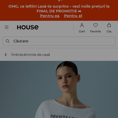
-30% la PRODUSUL ZILEI 🛍️ Găsești cuponul și detaliile
promoției în contul tău de client din aplicația House 💸
DESCARCĂ APLICAȚIA >>
Favorite
Cont
Coş
Căutare
Îmbrăcăminte de casă