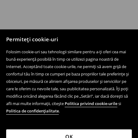
Permiteți cookie-uri
Folosim cookie-uri sau tehnologii similare pentru a-ți oferi cea mai
bună experiență posibilă în timp ce utilizezi pagina noastră de
Internet. Acceptând toate cookie-urile, ne permiți să avem grijă de
confortul tău în timp ce cumperi pe baza propriilor tale preferințe și
obiceiuri, pe măsură ce aliniem afișarea produselor și serviciilor pe
care le oferim cu nevoile tale, sau publicitatea personalizată. Îți poți
modifica oricând alegerea făcând clic pe „Setări”, iar dacă dorești să
afli mai multe informații, citește
Politica privind cookie-urile
si
Politica de confidențialitate
.
OK