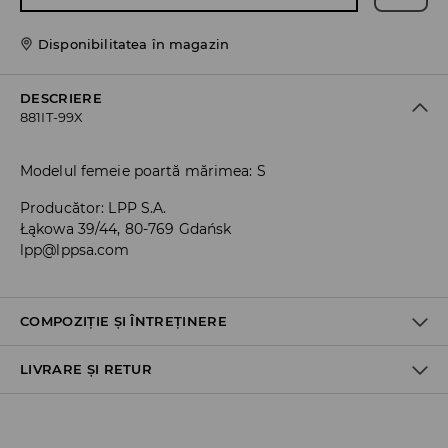
Disponibilitatea în magazin
DESCRIERE
881IT-99X
Modelul femeie poartă mărimea: S
Producător
:
LPP S.A.
Łąkowa 39/44, 80-769 Gdańsk
lpp@lppsa.com
COMPOZIȚIE ȘI ÎNTREȚINERE
LIVRARE ȘI RETUR
PRIMUL ARTICOL PRIMUL MATERIAL
:
97% POLIESTER, 3%
ELASTAN
Politica de expediere