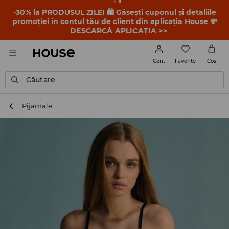
-30% la PRODUSUL ZILEI 🛍️ Găsești cuponul și detaliile
promoției în contul tău de client din aplicația House 💸
DESCARCĂ APLICAȚIA >>
Favorite
Cont
Coş
Căutare
Pijamale