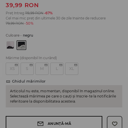
39,99
RON
Preț întreg
119,99
RON
-67%
Cel mai mic preț din ultimele 30 de zile înainte de reducere
79,99
RON
-50%
Culoare
-
negru
Mărime
(disponibil în curând)
XS
S
M
L
XL
Ghidul mărimilor
Articolul nu este, momentan, disponibil în magazinul online.
Selectează mărimea pe care o cauți și înscrie-te la notificările
referitoare la disponibilitatea acesteia.
ANUNȚĂ-MĂ