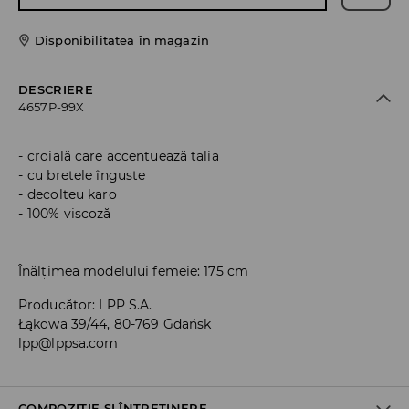
Disponibilitatea în magazin
DESCRIERE
4657P-99X
croială care accentuează talia
cu bretele înguste
decolteu karo
100% viscoză
Înălțimea modelului femeie: 175 cm
Producător
:
LPP S.A.
Łąkowa 39/44, 80-769 Gdańsk
lpp@lppsa.com
COMPOZIȚIE ȘI ÎNTREȚINERE