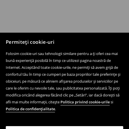
Permiteți cookie-uri
Folosim cookie-uri sau tehnologii similare pentru a-ți oferi cea mai
bună experiență posibilă în timp ce utilizezi pagina noastră de
Internet. Acceptând toate cookie-urile, ne permiți să avem grijă de
confortul tău în timp ce cumperi pe baza propriilor tale preferințe și
obiceiuri, pe măsură ce aliniem afișarea produselor și serviciilor pe
care le oferim cu nevoile tale, sau publicitatea personalizată. Îți poți
modifica oricând alegerea făcând clic pe „Setări”, iar dacă dorești să
afli mai multe informații, citește
Politica privind cookie-urile
si
Politica de confidențialitate
.