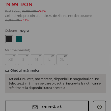
19,99
RON
Preț întreg
89,99
RON
-78%
Cel mai mic preț din ultimele 30 de zile înainte de reducere
29,99
RON
-33%
Culoare
-
negru
Mărime
(vândut)
XS
S
M
L
XL
Ghidul mărimilor
Articolul nu este, momentan, disponibil în magazinul online.
Selectează mărimea pe care o cauți și înscrie-te la notificările
referitoare la disponibilitatea acesteia.
ANUNȚĂ-MĂ