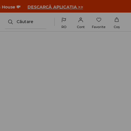
a House 💸
DESCARCĂ APLICAȚIA >>
Căutare
RO
Cont
Favorite
Coş