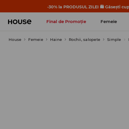
-30% la PRODUSUL ZILEI 🛍️ Găsești cupo
Final de Promoție
Femeie
House
Femeie
Haine
Rochii, salopete
Simple