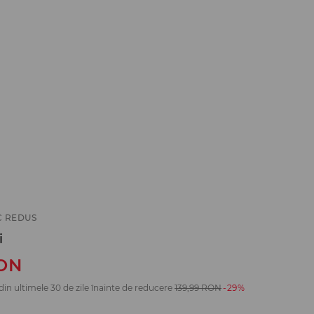
C REDUS
i
ON
din ultimele 30 de zile înainte de reducere
139,99
RON
-29%