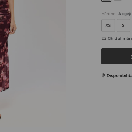
Mărime
-
Alegeţ
XS
S
Ghidul mări
Disponibilit