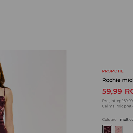
PROMOȚIE
Rochie midi
59,99
R
Preț întreg
169,99
Cel mai mic preț 
Culoare
-
multic