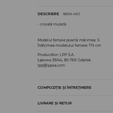
DESCRIERE
189JK-MC1
croială mulată
Modelul femeie poartă mărimea: S
Înălțimea modelului femeie: 174 cm
Producător
:
LPP S.A.
Łąkowa 39/44, 80-769 Gdańsk
lpp@lppsa.com
COMPOZIȚIE ȘI ÎNTREȚINERE
PRIMUL MATERIAL
:
95% POLIESTER, 5% ELAST
LIVRARE ȘI RETUR
PRIMA CAPTUSEALA
:
100% POLIESTER