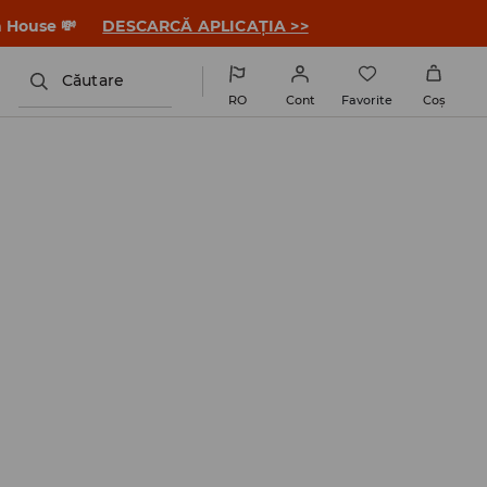
a House 💸
DESCARCĂ APLICAȚIA >>
Căutare
RO
Cont
Favorite
Coş