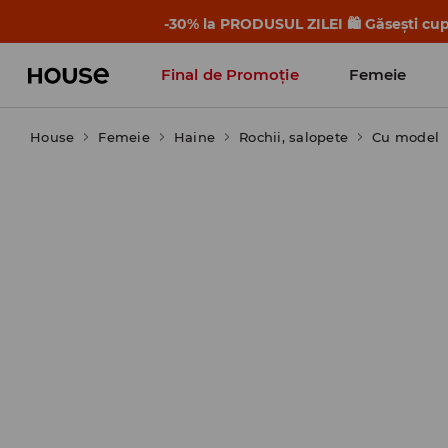
-30% la PRODUSUL ZILEI 🛍️ Găsești cupo
Final de Promoție
Femeie
House
Femeie
Haine
Rochii, salopete
Cu model