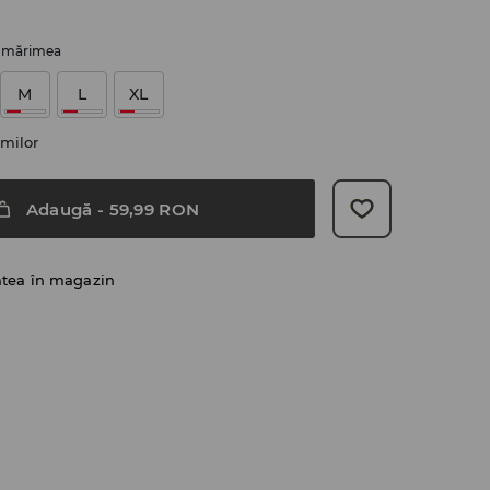
i mărimea
M
L
XL
milor
Adaugă
-
59,99
RON
atea în magazin