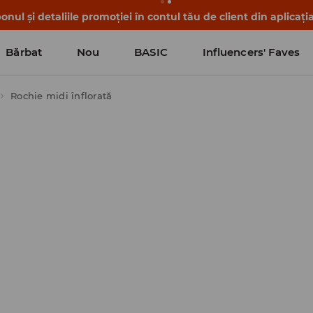
nul și detaliile promoției în contul tău de client din aplicați
Bărbat
Nou
BASIC
Influencers' Faves
Rochie midi înflorată