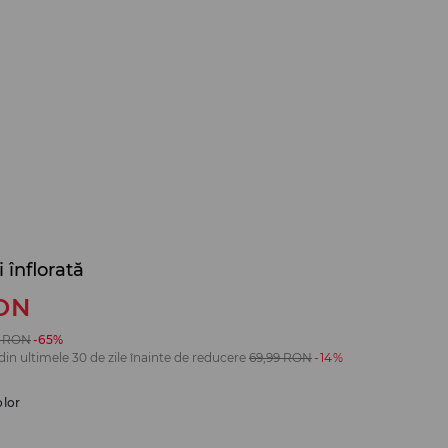
 înflorată
ON
RON
-65%
din ultimele 30 de zile înainte de reducere
69,99
RON
-14%
olor