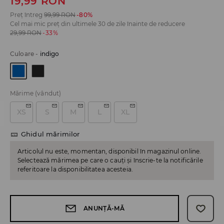
19,99
RON
Preț întreg
99,99
RON
-80%
Cel mai mic preț din ultimele 30 de zile înainte de reducere
29,99
RON
-33%
Culoare
-
indigo
Mărime
(vândut)
XS
S
M
L
XL
Ghidul mărimilor
Articolul nu este, momentan, disponibil în magazinul online.
Selectează mărimea pe care o cauți și înscrie-te la notificările
referitoare la disponibilitatea acesteia.
ANUNȚĂ-MĂ