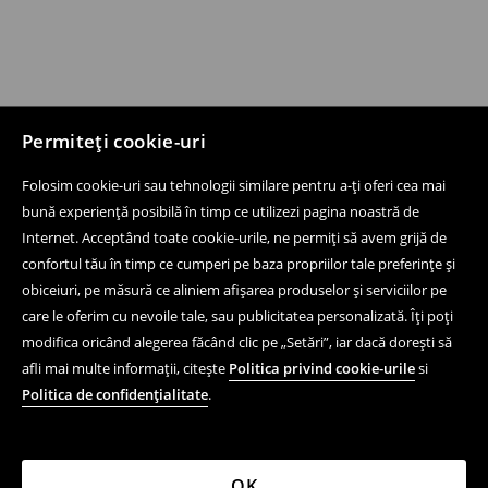
Permiteți cookie-uri
Folosim cookie-uri sau tehnologii similare pentru a-ți oferi cea mai
bună experiență posibilă în timp ce utilizezi pagina noastră de
Internet. Acceptând toate cookie-urile, ne permiți să avem grijă de
confortul tău în timp ce cumperi pe baza propriilor tale preferințe și
obiceiuri, pe măsură ce aliniem afișarea produselor și serviciilor pe
care le oferim cu nevoile tale, sau publicitatea personalizată. Îți poți
modifica oricând alegerea făcând clic pe „Setări”, iar dacă dorești să
afli mai multe informații, citește
Politica privind cookie-urile
si
Politica de confidențialitate
.
OK