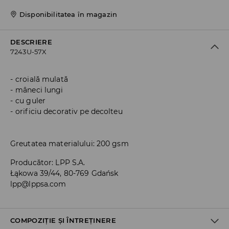
Disponibilitatea în magazin
DESCRIERE
7243U-57X
croială mulată
mâneci lungi
cu guler
orificiu decorativ pe decolteu
Greutatea materialului: 200 gsm
Producător
:
LPP S.A.
Łąkowa 39/44, 80-769 Gdańsk
lpp@lppsa.com
COMPOZIȚIE ȘI ÎNTREȚINERE