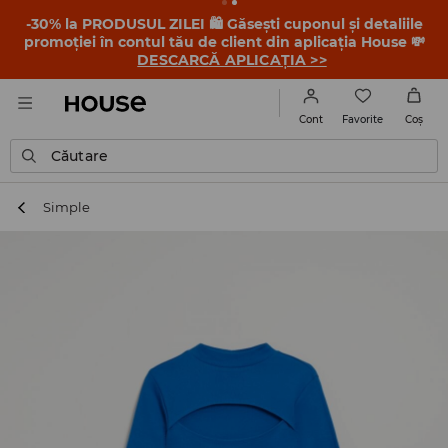
-30% la PRODUSUL ZILEI 🛍️ Găsești cuponul și detaliile
promoției în contul tău de client din aplicația House 💸
DESCARCĂ APLICAȚIA >>
Favorite
Cont
Coş
Căutare
Simple