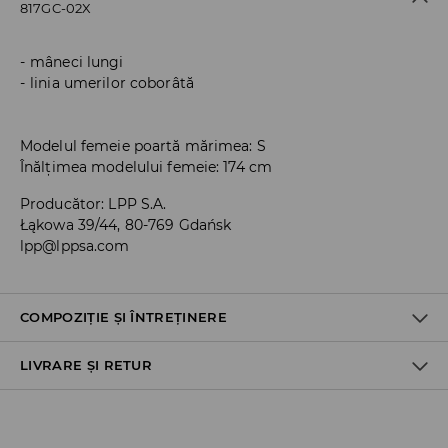
817GC-02X
mâneci lungi
linia umerilor coborâtă
Modelul femeie poartă mărimea: S
Înălțimea modelului femeie: 174 cm
Producător
:
LPP S.A.
Łąkowa 39/44, 80-769 Gdańsk
lpp@lppsa.com
COMPOZIȚIE ȘI ÎNTREȚINERE
LIVRARE ȘI RETUR
Material I
:
93% POLIESTER, 7% ELASTAN
SPĂLĂLAŢI LA MAŞINĂ DE SPĂLAT, MAX. TEMP.30 ° C,
Politica de expediere
CICLU SCURT