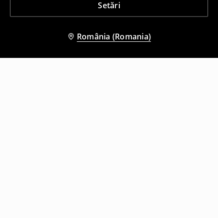
Setări
România (Romania)
Și alți clienți au ales