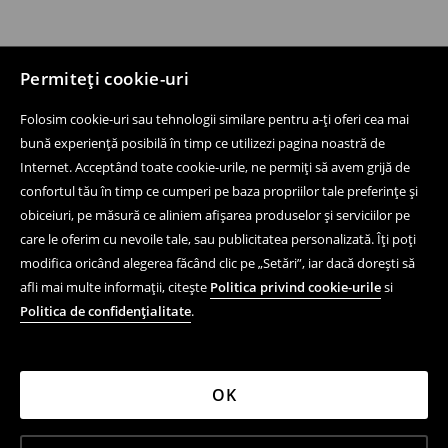
Permiteți cookie-uri
Folosim cookie-uri sau tehnologii similare pentru a-ți oferi cea mai
bună experiență posibilă în timp ce utilizezi pagina noastră de
Internet. Acceptând toate cookie-urile, ne permiți să avem grijă de
confortul tău în timp ce cumperi pe baza propriilor tale preferințe și
obiceiuri, pe măsură ce aliniem afișarea produselor și serviciilor pe
care le oferim cu nevoile tale, sau publicitatea personalizată. Îți poți
modifica oricând alegerea făcând clic pe „Setări”, iar dacă dorești să
afli mai multe informații, citește
Politica privind cookie-urile
si
Politica de confidențialitate
.
OK