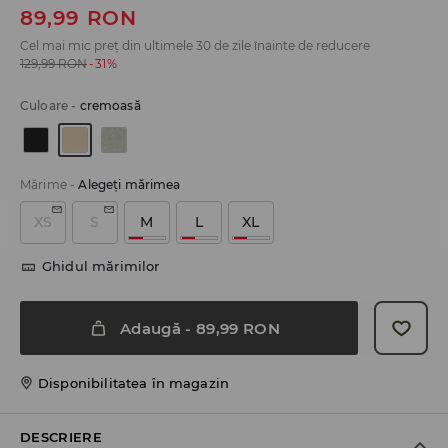
89,99
RON
Cel mai mic preț din ultimele 30 de zile înainte de reducere
129,99
RON
-31%
Culoare
-
cremoasă
Mărime
-
Alegeţi mărimea
XS
S
M
L
XL
Ghidul mărimilor
Adaugă
-
89,99
RON
Disponibilitatea în magazin
DESCRIERE