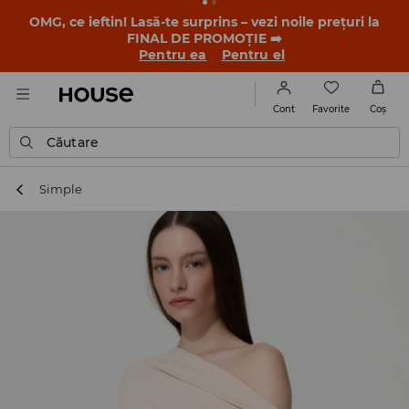
-30% la PRODUSUL ZILEI 🛍️ Găsești cuponul și detaliile
promoției în contul tău de client din aplicația House 💸
DESCARCĂ APLICAȚIA >>
Favorite
Cont
Coş
Căutare
Simple