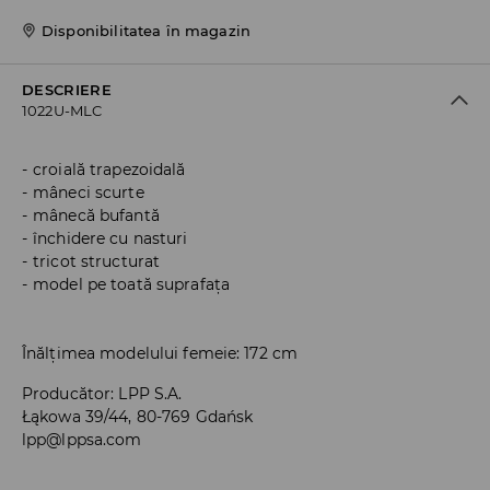
Disponibilitatea în magazin
DESCRIERE
1022U-MLC
croială trapezoidală
mâneci scurte
mânecă bufantă
închidere cu nasturi
tricot structurat
model pe toată suprafața
Înălțimea modelului femeie: 172 cm
Producător
:
LPP S.A.
Łąkowa 39/44, 80-769 Gdańsk
lpp@lppsa.com