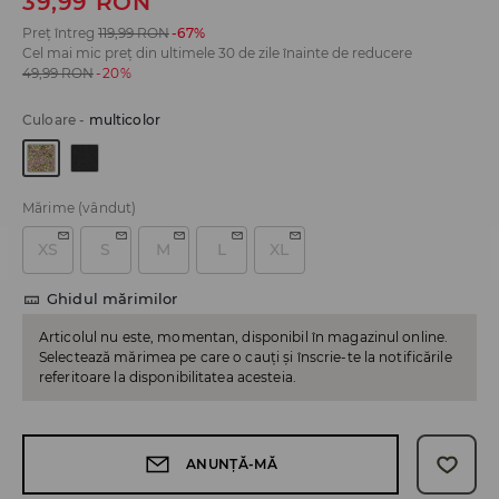
39,99
RON
Preț întreg
119,99
RON
-67%
Cel mai mic preț din ultimele 30 de zile înainte de reducere
49,99
RON
-20%
Culoare
-
multicolor
Mărime
(vândut)
XS
S
M
L
XL
Ghidul mărimilor
Articolul nu este, momentan, disponibil în magazinul online.
Selectează mărimea pe care o cauți și înscrie-te la notificările
referitoare la disponibilitatea acesteia.
ANUNȚĂ-MĂ