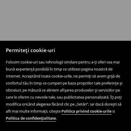
Permiteți cookie-uri
Folosim cookie-uri sau tehnologii similare pentru a-ți oferi cea mai
bună experiență posibilă în timp ce utilizezi pagina noastră de
Internet. Acceptând toate cookie-urile, ne permiți să avem grijă de
confortul tău în timp ce cumperi pe baza propriilor tale preferințe și
obiceiuri, pe măsură ce aliniem afișarea produselor și serviciilor pe
care le oferim cu nevoile tale, sau publicitatea personalizată. Îți poți
modifica oricând alegerea făcând clic pe „Setări”, iar dacă dorești să
afli mai multe informații, citește
Politica privind cookie-urile
si
Politica de confidențialitate
.