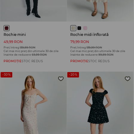
Rochie mini
Rochie midi înflorată
49,99 RON
79,99 RON
Preț întreg
139,99 RON
Preț întreg
139,99 RON
Cel mai mic preț din ultimele 30 de zile
Cel mai mic preț din ultimele 30 de zile
înainte de reducere
69,99 RON
înainte de reducere
99,99 RON
PROMOȚIE
STOC REDUS
PROMOȚIE
STOC REDUS
-30%
-20%