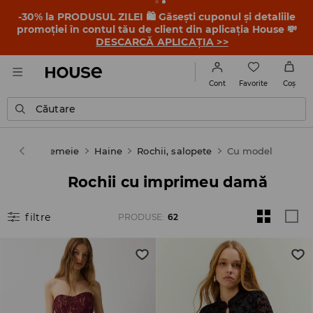
-30% la PRODUSUL ZILEI 🛍️ Găsești cuponul și detaliile
promoției în contul tău de client din aplicația House 💸
DESCARCĂ APLICAȚIA >>
Favorite
Cont
Coş
Căutare
House
Femeie
Haine
Rochii, salopete
Cu model
Rochii cu imprimeu damă
filtre
PRODUSE
:
62