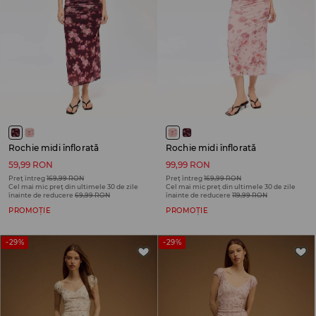
Rochie midi înflorată
Rochie midi înflorată
59,99 RON
99,99 RON
Preț întreg
169,99 RON
Preț întreg
169,99 RON
Cel mai mic preț din ultimele 30 de zile
Cel mai mic preț din ultimele 30 de zile
înainte de reducere
69,99 RON
înainte de reducere
119,99 RON
PROMOȚIE
PROMOȚIE
-29%
-29%