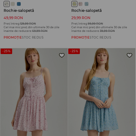
Rochie-salopetă
Rochie-salopetă
49,99 RON
29,99 RON
Preț întreg
129,99 RON
Preț întreg
99,99 RON
Cel mai mic preț din ultimele 30 de zile
Cel mai mic preț din ultimele 30 de zile
înainte de reducere
69,99 RON
înainte de reducere
39,99 RON
PROMOȚIE
STOC REDUS
PROMOȚIE
STOC REDUS
-25%
-25%