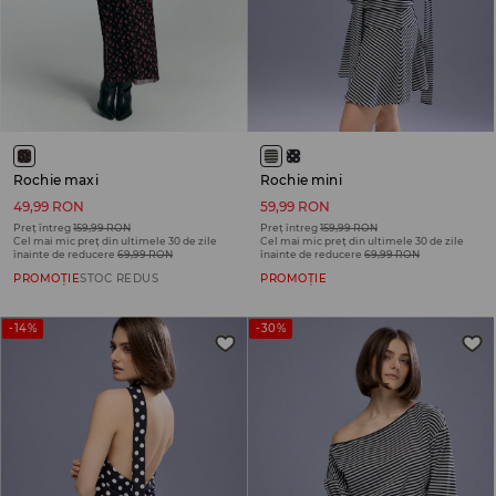
Rochie maxi
Rochie mini
49,99 RON
59,99 RON
Preț întreg
159,99 RON
Preț întreg
159,99 RON
Cel mai mic preț din ultimele 30 de zile
Cel mai mic preț din ultimele 30 de zile
înainte de reducere
69,99 RON
înainte de reducere
69,99 RON
PROMOȚIE
STOC REDUS
PROMOȚIE
-14%
-30%