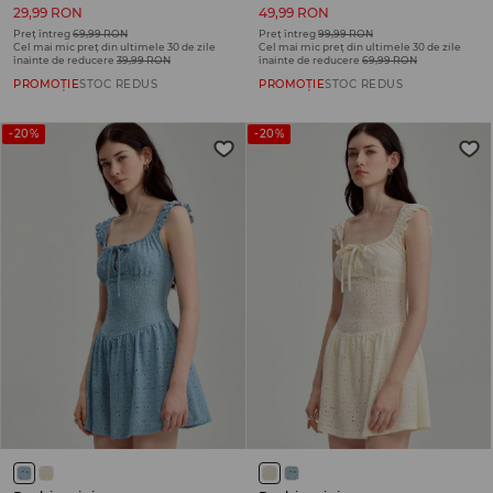
29,99 RON
49,99 RON
Preț întreg
69,99 RON
Preț întreg
99,99 RON
Cel mai mic preț din ultimele 30 de zile
Cel mai mic preț din ultimele 30 de zile
înainte de reducere
39,99 RON
înainte de reducere
69,99 RON
PROMOȚIE
STOC REDUS
PROMOȚIE
STOC REDUS
-20%
-20%