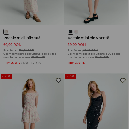
Rochie midi înflorată
Rochie mini din viscoză
69,99 RON
39,99 RON
Preț întreg
159,99 RON
Preț întreg
99,99 RON
Cel mai mic preț din ultimele 30 de zile
Cel mai mic preț din ultimele 30 de zile
înainte de reducere
99,99 RON
înainte de reducere
49,99 RON
PROMOȚIE
STOC REDUS
PROMOȚIE
-50%
-30%