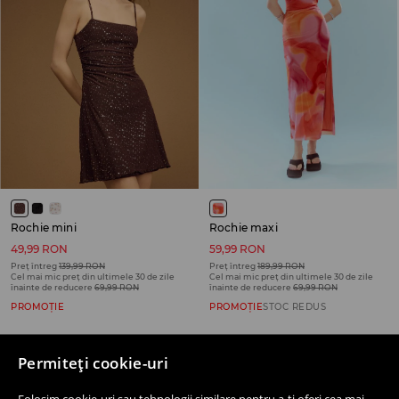
Rochie mini
Rochie maxi
49,99 RON
59,99 RON
Preț întreg
139,99 RON
Preț întreg
189,99 RON
Cel mai mic preț din ultimele 30 de zile
Cel mai mic preț din ultimele 30 de zile
înainte de reducere
69,99 RON
înainte de reducere
69,99 RON
PROMOȚIE
PROMOȚIE
STOC REDUS
-29%
-28%
Permiteți cookie-uri