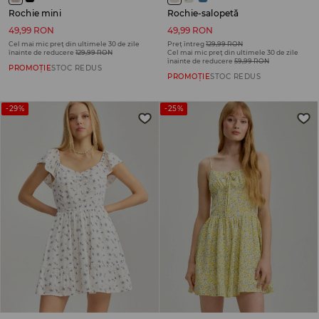
Rochie mini
Rochie-salopetă
49,99 RON
49,99 RON
Cel mai mic preț din ultimele 30 de zile
Preț întreg
129,99 RON
înainte de reducere
129,99 RON
Cel mai mic preț din ultimele 30 de zile
înainte de reducere
59,99 RON
PROMOȚIE
STOC REDUS
PROMOȚIE
STOC REDUS
-29%
-25%