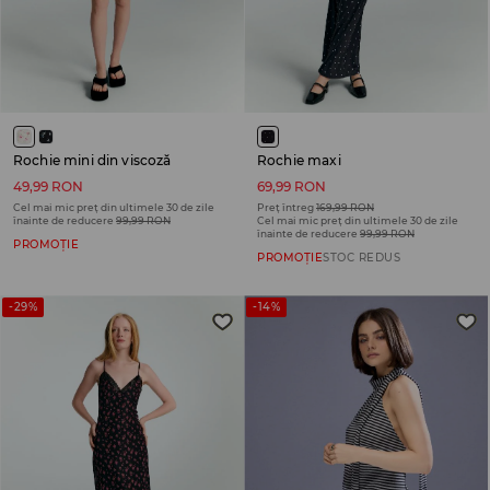
Rochie mini din viscoză
Rochie maxi
49,99 RON
69,99 RON
Cel mai mic preț din ultimele 30 de zile
Preț întreg
169,99 RON
înainte de reducere
99,99 RON
Cel mai mic preț din ultimele 30 de zile
înainte de reducere
99,99 RON
PROMOȚIE
PROMOȚIE
STOC REDUS
-29%
-14%