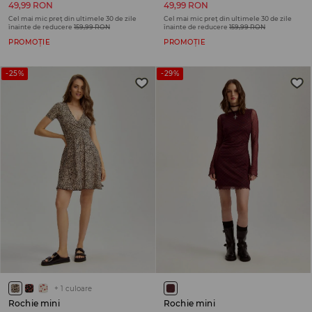
49,99 RON
49,99 RON
Cel mai mic preț din ultimele 30 de zile
Cel mai mic preț din ultimele 30 de zile
înainte de reducere
159,99 RON
înainte de reducere
159,99 RON
PROMOȚIE
PROMOȚIE
-25%
-29%
+
1
culoare
Rochie mini
Rochie mini