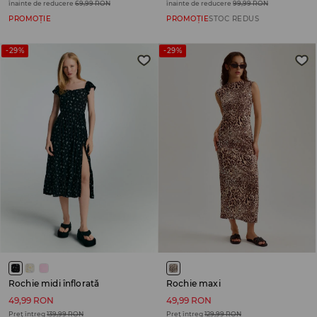
înainte de reducere
69,99 RON
înainte de reducere
99,99 RON
PROMOȚIE
PROMOȚIE
STOC REDUS
-29%
-29%
Rochie midi înflorată
Rochie maxi
49,99 RON
49,99 RON
Preț întreg
139,99 RON
Preț întreg
129,99 RON