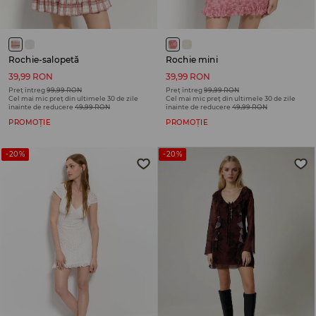
Rochie-salopetă
Rochie mini
39,99 RON
39,99 RON
Preț întreg
99,99 RON
Preț întreg
99,99 RON
Cel mai mic preț din ultimele 30 de zile
Cel mai mic preț din ultimele 30 de zile
înainte de reducere
49,99 RON
înainte de reducere
49,99 RON
PROMOȚIE
PROMOȚIE
-20%
-20%