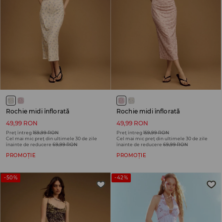
Rochie midi înflorată
Rochie midi înflorată
49,99 RON
49,99 RON
Preț întreg
159,99 RON
Preț întreg
159,99 RON
Cel mai mic preț din ultimele 30 de zile
Cel mai mic preț din ultimele 30 de zile
înainte de reducere
69,99 RON
înainte de reducere
69,99 RON
PROMOȚIE
PROMOȚIE
-50%
-42%