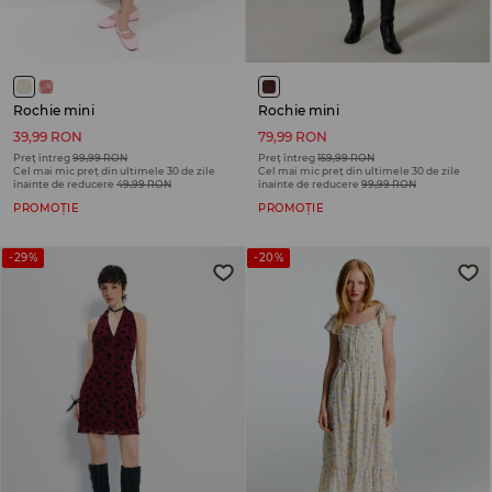
Rochie mini
Rochie mini
39,99 RON
79,99 RON
Preț întreg
99,99 RON
Preț întreg
159,99 RON
Cel mai mic preț din ultimele 30 de zile
Cel mai mic preț din ultimele 30 de zile
înainte de reducere
49,99 RON
înainte de reducere
99,99 RON
PROMOȚIE
PROMOȚIE
-29%
-20%