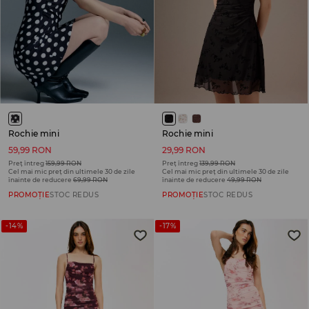
Rochie mini
Rochie mini
59,99 RON
29,99 RON
Preț întreg
159,99 RON
Preț întreg
139,99 RON
Cel mai mic preț din ultimele 30 de zile
Cel mai mic preț din ultimele 30 de zile
înainte de reducere
69,99 RON
înainte de reducere
49,99 RON
PROMOȚIE
STOC REDUS
PROMOȚIE
STOC REDUS
-14%
-17%