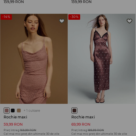
159,99 RON
159,99 RON
-14%
-30%
+
1
culoare
Rochie maxi
Rochie maxi
59,99 RON
69,99 RON
Preț întreg
169,99 RON
Preț întreg
189,99 RON
Cel mai mic preț din ultimele 30 de zile
Cel mai mic preț din ultimele 30 de zile