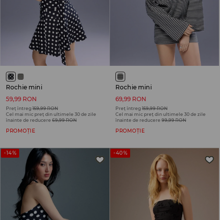
Rochie mini
Rochie mini
59,99 RON
69,99 RON
Preț întreg
159,99 RON
Preț întreg
159,99 RON
Cel mai mic preț din ultimele 30 de zile
Cel mai mic preț din ultimele 30 de zile
înainte de reducere
69,99 RON
înainte de reducere
99,99 RON
PROMOȚIE
PROMOȚIE
-14%
-40%