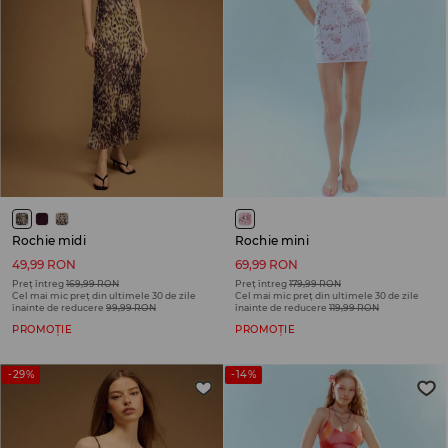
Rochie midi
Rochie mini
49,99 RON
69,99 RON
Preț întreg
169,99 RON
Preț întreg
179,99 RON
Cel mai mic preț din ultimele 30 de zile
Cel mai mic preț din ultimele 30 de zile
înainte de reducere
99,99 RON
înainte de reducere
119,99 RON
PROMOȚIE
PROMOȚIE
-29%
-14%