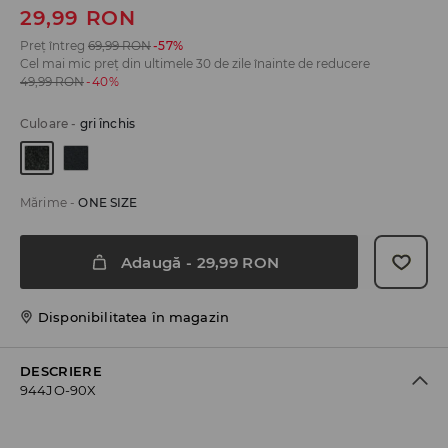
29,99
RON
Preț întreg
69,99
RON
-57%
Cel mai mic preț din ultimele 30 de zile înainte de reducere
49,99
RON
-40%
Culoare
-
gri închis
Mărime
-
ONE SIZE
Adaugă
-
29,99
RON
Disponibilitatea în magazin
DESCRIERE
944JO-90X