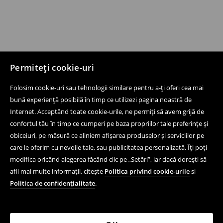
Permiteți cookie-uri
Folosim cookie-uri sau tehnologii similare pentru a-ți oferi cea mai
bună experiență posibilă în timp ce utilizezi pagina noastră de
Internet. Acceptând toate cookie-urile, ne permiți să avem grijă de
confortul tău în timp ce cumperi pe baza propriilor tale preferințe și
obiceiuri, pe măsură ce aliniem afișarea produselor și serviciilor pe
care le oferim cu nevoile tale, sau publicitatea personalizată. Îți poți
modifica oricând alegerea făcând clic pe „Setări”, iar dacă dorești să
afli mai multe informații, citește
Politica privind cookie-urile
si
Politica de confidențialitate
.