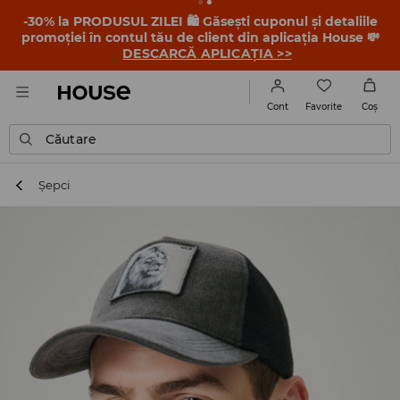
-30% la PRODUSUL ZILEI 🛍️ Găsești cuponul și detaliile
promoției în contul tău de client din aplicația House 💸
DESCARCĂ APLICAȚIA >>
Favorite
Cont
Coş
Căutare
Șepci