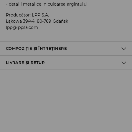
detalii metalice în culoarea argintului
Producător
:
LPP S.A.
Łąkowa 39/44, 80-769 Gdańsk
lpp@lppsa.com
COMPOZIȚIE ȘI ÎNTREȚINERE
LIVRARE ȘI RETUR
COMPOZITIE
:
60% FIER, 30% ZINC, 10% POLIESTER
Politica de expediere
Ridicare din magazin
GRATUITĂ
3-6 zile lucrătoare
Cargus Ship&Go - plata online:
10,99 RON
*
3-6 zile lucrătoare
FanCourier Collect Point - plata online: