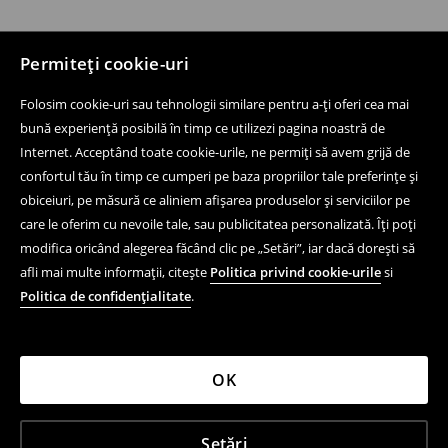
Permiteți cookie-uri
Folosim cookie-uri sau tehnologii similare pentru a-ți oferi cea mai
bună experiență posibilă în timp ce utilizezi pagina noastră de
Internet. Acceptând toate cookie-urile, ne permiți să avem grijă de
confortul tău în timp ce cumperi pe baza propriilor tale preferințe și
obiceiuri, pe măsură ce aliniem afișarea produselor și serviciilor pe
care le oferim cu nevoile tale, sau publicitatea personalizată. Îți poți
modifica oricând alegerea făcând clic pe „Setări”, iar dacă dorești să
afli mai multe informații, citește
Politica privind cookie-urile
si
Politica de confidențialitate
.
OK
Setări