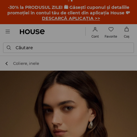
-30% la PRODUSUL ZILEI 🛍️ Găsești cuponul și detaliile
promoției în contul tău de client din aplicația House 💸
DESCARCĂ APLICAȚIA >>
Favorite
Cont
Coş
Căutare
Coliere, inele