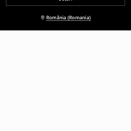
România (Romania)
Și alți clienți au ales