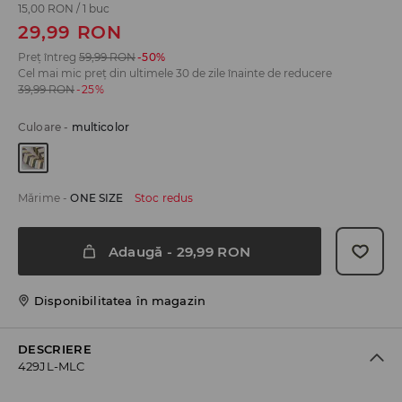
15,00 RON
/
1 buc
29,99
RON
Preț întreg
59,99
RON
-50%
Cel mai mic preț din ultimele 30 de zile înainte de reducere
39,99
RON
-25%
Culoare
-
multicolor
Mărime
-
ONE SIZE
Stoc redus
Adaugă
-
29,99
RON
Disponibilitatea în magazin
DESCRIERE
429JL-MLC