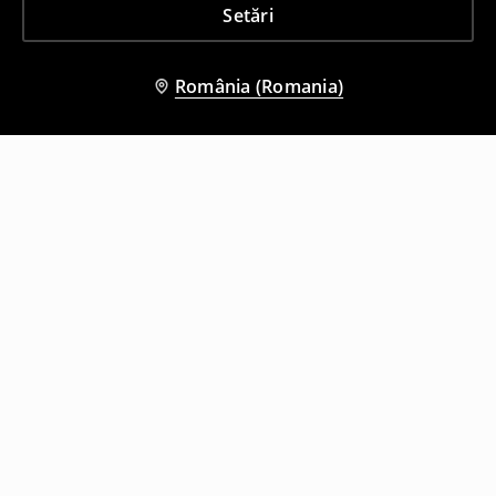
Setări
România (Romania)
Și alți clienți au ales