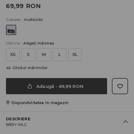
69,99
RON
Culoare
-
multicolor
Mărime
-
Alegeţi mărimea
XS
S
M
L
XL
Ghidul mărimilor
Adaugă
-
69,99
RON
Disponibilitatea în magazin
DESCRIERE
685IY-MLC