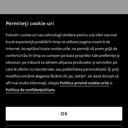
Permiteți cookie-uri
Folosim cookie-uri sau tehnologii similare pentru a-ți oferi cea mai
bună experiență posibilă în timp ce utilizezi pagina noastră de
Internet. Acceptând toate cookie-urile, ne permiți să avem grijă de
confortul tău în timp ce cumperi pe baza propriilor tale preferințe și
obiceiuri, pe măsură ce aliniem afișarea produselor și serviciilor pe
care le oferim cu nevoile tale, sau publicitatea personalizată. Îți poți
modifica oricând alegerea făcând clic pe „Setări”, iar dacă dorești să
afli mai multe informații, citește
Politica privind cookie-urile
si
Politica de confidențialitate
.
OK