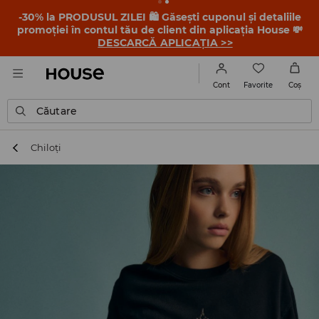
-30% la PRODUSUL ZILEI 🛍️ Găsești cuponul și detaliile
promoției în contul tău de client din aplicația House 💸
DESCARCĂ APLICAȚIA >>
Favorite
Cont
Coş
Căutare
Chiloți