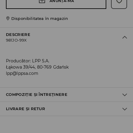
ANUNȚĂ-MĂ
Disponibilitatea în magazin
DESCRIERE
981JO-99X
Producător
:
LPP S.A.
Łąkowa 39/44, 80-769 Gdańsk
lpp@lppsa.com
COMPOZIȚIE ȘI ÎNTREȚINERE
LIVRARE ȘI RETUR
PRIMUL MATERIAL
:
70% BUMBAC, 27% POLIESTER, 3% ELASTAN
Politica de expediere