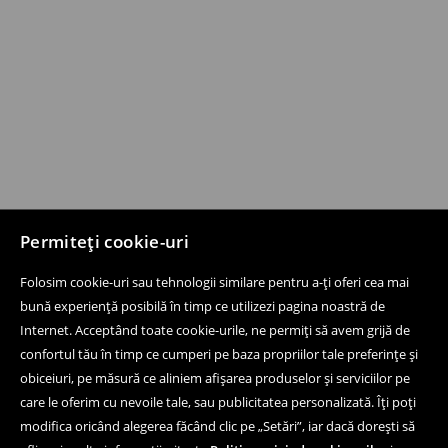
Permiteți cookie-uri
Folosim cookie-uri sau tehnologii similare pentru a-ți oferi cea mai
bună experiență posibilă în timp ce utilizezi pagina noastră de
Internet. Acceptând toate cookie-urile, ne permiți să avem grijă de
confortul tău în timp ce cumperi pe baza propriilor tale preferințe și
obiceiuri, pe măsură ce aliniem afișarea produselor și serviciilor pe
care le oferim cu nevoile tale, sau publicitatea personalizată. Îți poți
modifica oricând alegerea făcând clic pe „Setări”, iar dacă dorești să