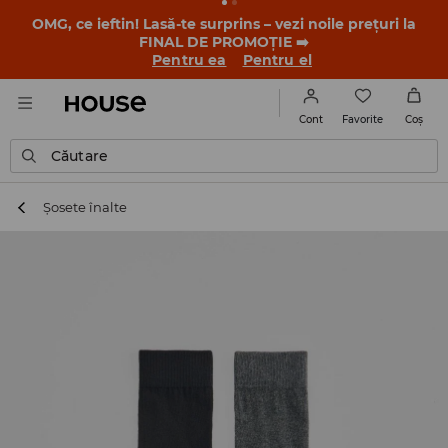
-30% la PRODUSUL ZILEI 🛍️ Găsești cuponul și detaliile
promoției în contul tău de client din aplicația House 💸
DESCARCĂ APLICAȚIA >>
Favorite
Cont
Coş
Căutare
Șosete înalte