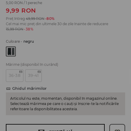
5,00 RON
/
1 pereche
9,99
RON
Preț întreg
49,99
RON
-80%
Cel mai mic preț din ultimele 30 de zile înainte de reducere
15,99
RON
-38%
Culoare
-
negru
Mărime
(disponibil în curând)
36-38
39-41
Ghidul mărimilor
Articolul nu este, momentan, disponibil în magazinul online.
Selectează mărimea pe care o cauți și înscrie-te la notificările
referitoare la disponibilitatea acesteia.