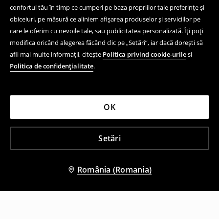
confortul tău în timp ce cumperi pe baza propriilor tale preferințe și
obiceiuri, pe măsură ce aliniem afișarea produselor și serviciilor pe
care le oferim cu nevoile tale, sau publicitatea personalizată. Îți poți
modifica oricând alegerea făcând clic pe „Setări”, iar dacă dorești să
afli mai multe informații, citește
Politica privind cookie-urile
si
Politica de confidențialitate
.
OK
Setări
România (Romania)