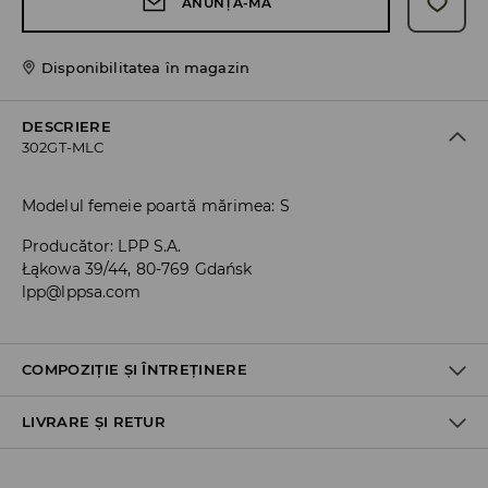
ANUNȚĂ-MĂ
Disponibilitatea în magazin
DESCRIERE
302GT-MLC
Modelul femeie poartă mărimea: S
Producător
:
LPP S.A.
Łąkowa 39/44, 80-769 Gdańsk
lpp@lppsa.com
COMPOZIȚIE ȘI ÎNTREȚINERE
LIVRARE ȘI RETUR
PRIMUL ARTICOL, PRIMA CĂPTUȘEALĂ
:
100% BUMBAC
PRIMUL ARTICOL PRIMUL MATERIAL
:
76% POLIAMIDĂ, 24%
ELASTAN
Politica de expediere
PRIMUL ARTICOL AL DOILEA MATERIAL
:
89% POLIAMIDĂ, 11%