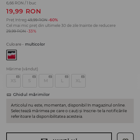
6,66 RON
/
1 buc
19,99
RON
Preț întreg
49,99
RON
-60%
Cel mai mic preț din ultimele 30 de zile înainte de reducere
29,99
RON
-33%
Culoare
-
multicolor
Mărime
(vândut)
XS
S
M
L
XL
Ghidul mărimilor
Articolul nu este, momentan, disponibil în magazinul online.
Selectează mărimea pe care o cauți și înscrie-te la notificările
referitoare la disponibilitatea acesteia.