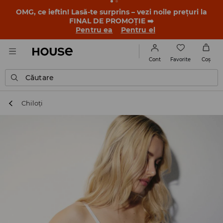
-30% la PRODUSUL ZILEI 🛍️ Găsești cuponul și detaliile
promoției în contul tău de client din aplicația House 💸
DESCARCĂ APLICAȚIA >>
Favorite
Cont
Coş
Căutare
Chiloți