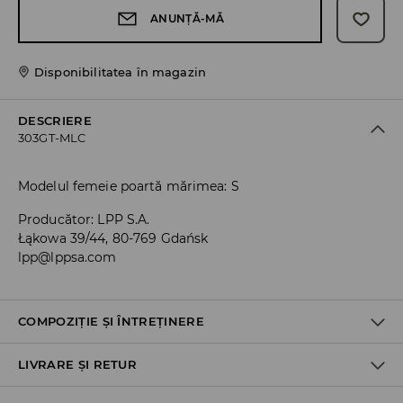
ANUNȚĂ-MĂ
Disponibilitatea în magazin
DESCRIERE
303GT-MLC
Modelul femeie poartă mărimea: S
Producător
:
LPP S.A.
Łąkowa 39/44, 80-769 Gdańsk
lpp@lppsa.com
COMPOZIȚIE ȘI ÎNTREȚINERE
LIVRARE ȘI RETUR
PRIMUL ARTICOL, PRIMA CĂPTUȘEALĂ
:
100% BUMBAC
PRIMUL ARTICOL PRIMUL MATERIAL
:
100% BUMBAC