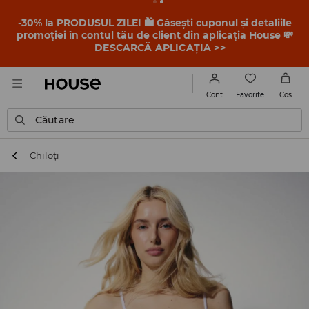
-30% la PRODUSUL ZILEI 🛍️ Găsești cuponul și detaliile
promoției în contul tău de client din aplicația House 💸
DESCARCĂ APLICAȚIA >>
Favorite
Cont
Coş
Căutare
Chiloți