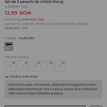
Set de 3 perechi de chiloți thong
4,33 RON
/
1 buc
12,99
RON
Preț întreg
49,99
RON
-74%
Cel mai mic preț din ultimele 30 de zile înainte de reducere
29,99
RON
-57%
Culoare
-
multicolor
Mărime
(vândut)
XS
S
M
L
XL
Ghidul mărimilor
Articolul nu este, momentan, disponibil în magazinul online.
Selectează mărimea pe care o cauți și înscrie-te la notificările
referitoare la disponibilitatea acesteia.