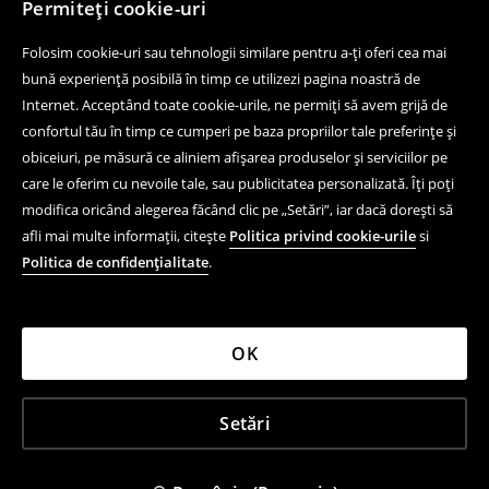
Permiteți cookie-uri
Folosim cookie-uri sau tehnologii similare pentru a-ți oferi cea mai
bună experiență posibilă în timp ce utilizezi pagina noastră de
Internet. Acceptând toate cookie-urile, ne permiți să avem grijă de
confortul tău în timp ce cumperi pe baza propriilor tale preferințe și
obiceiuri, pe măsură ce aliniem afișarea produselor și serviciilor pe
care le oferim cu nevoile tale, sau publicitatea personalizată. Îți poți
modifica oricând alegerea făcând clic pe „Setări”, iar dacă dorești să
afli mai multe informații, citește
Politica privind cookie-urile
si
Politica de confidențialitate
.
OK
Setări