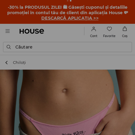
-30% la PRODUSUL ZILEI 🛍️ Găsești cuponul și detaliile
promoției în contul tău de client din aplicația House 💸
DESCARCĂ APLICAȚIA >>
Favorite
Cont
Coş
Căutare
Chiloți