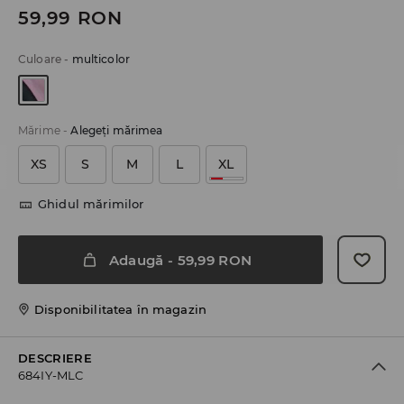
59,99
RON
Culoare
-
multicolor
Mărime
-
Alegeţi mărimea
XS
S
M
L
XL
Ghidul mărimilor
Adaugă
-
59,99
RON
Disponibilitatea în magazin
DESCRIERE
684IY-MLC