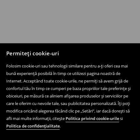
Permiteți cookie-uri
Folosim cookie-uri sau tehnologii similare pentru a-ți oferi cea mai
bună experiență posibilă în timp ce utilizezi pagina noastră de
Internet. Acceptând toate cookie-urile, ne permiți să avem grijă de
confortul tău în timp ce cumperi pe baza propriilor tale preferințe și
obiceiuri, pe măsură ce aliniem afișarea produselor și serviciilor pe
care le oferim cu nevoile tale, sau publicitatea personalizată. Îți poți
modifica oricând alegerea făcând clic pe „Setări”, iar dacă dorești să
afli mai multe informații, citește
Politica privind cookie-urile
si
Politica de confidențialitate
.