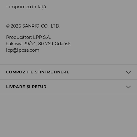
imprimeu în față
© 2025 SANRIO CO., LTD.
Producător
:
LPP S.A.
Łąkowa 39/44, 80-769 Gdańsk
lpp@lppsa.com
COMPOZIȚIE ȘI ÎNTREȚINERE
LIVRARE ȘI RETUR
95% BUMBAC, 5% ELASTAN
Politica de expediere
Ridicare din magazin
GRATUITĂ
3-6 zile lucrătoare
Cargus Ship&Go - plata online: