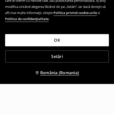
care le oferim cu nevoile tale, sau publicitatea personalizată. Îți poți
modifica oricând alegerea făcând clic pe „Setări”, iar dacă dorești să
afli mai multe informații, citește
Politica privind cookie-urile
si
Politica de confidențialitate
.
OK
Setări
România (Romania)