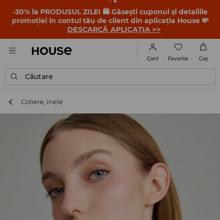
-30% la PRODUSUL ZILEI 🛍️ Găsești cuponul și detaliile
promoției în contul tău de client din aplicația House 💸
DESCARCĂ APLICAȚIA >>
Favorite
Cont
Coş
Căutare
Coliere, inele