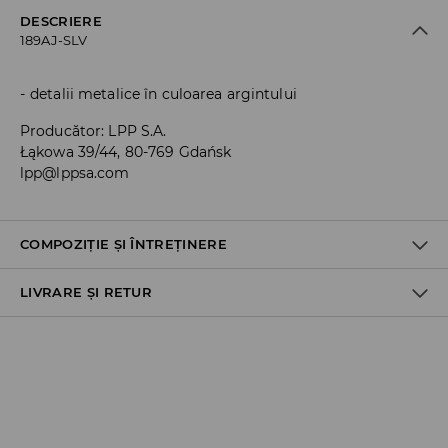
DESCRIERE
189AJ-SLV
detalii metalice în culoarea argintului
Producător
:
LPP S.A.
Łąkowa 39/44, 80-769 Gdańsk
lpp@lppsa.com
COMPOZIȚIE ȘI ÎNTREȚINERE
LIVRARE ȘI RETUR
Material I
:
50% FIBRE ACRILICE, 20% POLIESTER, 20% FIER, 10%
STICLĂ
Politica de expediere
Ridicare din magazin
GRATUITĂ
3-6 zile lucrătoare