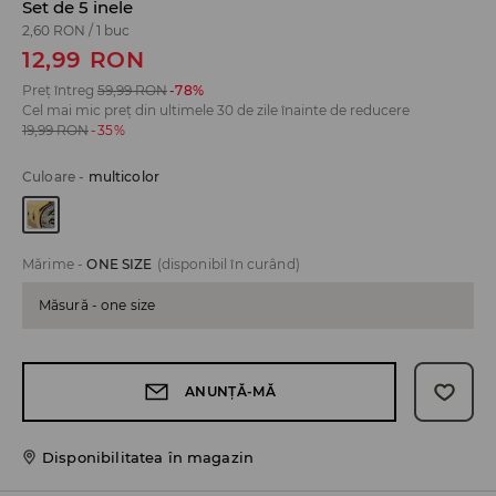
Set de 5 inele
2,60 RON
/
1 buc
12,99
RON
Preț întreg
59,99
RON
-78%
Cel mai mic preț din ultimele 30 de zile înainte de reducere
19,99
RON
-35%
Culoare
-
multicolor
Mărime
-
ONE SIZE
(disponibil în curând)
Măsură - one size
ANUNȚĂ-MĂ
Disponibilitatea în magazin