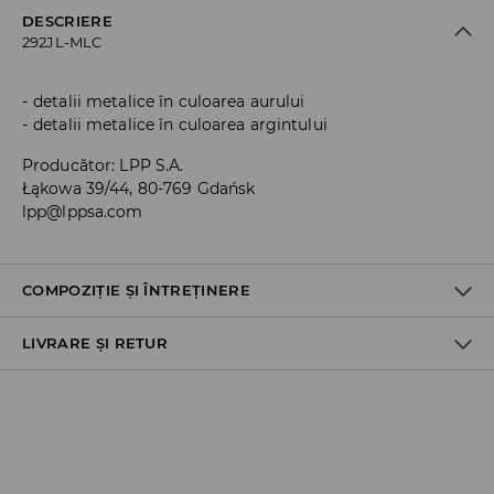
DESCRIERE
292JL-MLC
detalii metalice în culoarea aurului
detalii metalice în culoarea argintului
Producător
:
LPP S.A.
Łąkowa 39/44, 80-769 Gdańsk
lpp@lppsa.com
COMPOZIȚIE ȘI ÎNTREȚINERE
LIVRARE ȘI RETUR
COMPOZITIE
:
90% ZINC, 10% FIBRE ACRILICE
Politica de expediere
Ridicare din magazin
GRATUITĂ