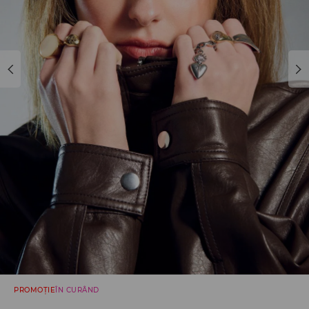
PROMOȚIE
ÎN CURÂND