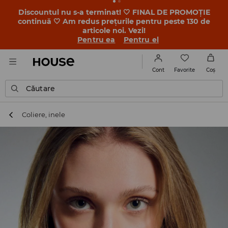
Discountul nu s-a terminat! 🤍 FINAL DE PROMOȚIE
continuă 🤍 Am redus prețurile pentru peste 130 de
articole noi. Vezi!
Pentru ea
Pentru el
Favorite
Cont
Coş
Căutare
Coliere, inele