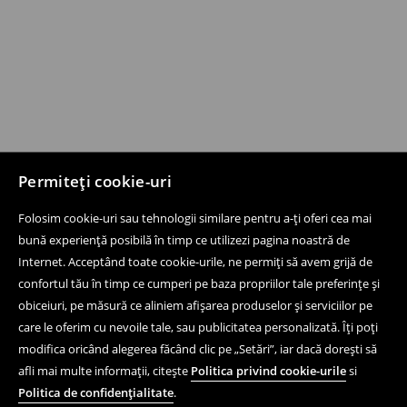
Permiteți cookie-uri
Folosim cookie-uri sau tehnologii similare pentru a-ți oferi cea mai
bună experiență posibilă în timp ce utilizezi pagina noastră de
Internet. Acceptând toate cookie-urile, ne permiți să avem grijă de
confortul tău în timp ce cumperi pe baza propriilor tale preferințe și
obiceiuri, pe măsură ce aliniem afișarea produselor și serviciilor pe
care le oferim cu nevoile tale, sau publicitatea personalizată. Îți poți
modifica oricând alegerea făcând clic pe „Setări”, iar dacă dorești să
afli mai multe informații, citește
Politica privind cookie-urile
si
Politica de confidențialitate
.