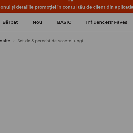
nul și detaliile promoției în contul tău de client din aplicați
Bărbat
Nou
BASIC
Influencers' Faves
înalte
Set de 5 perechi de șosete lungi