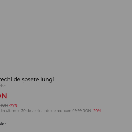
rechi de șosete lungi
eche
ON
RON
-77%
din ultimele 30 de zile înainte de reducere
19,99
RON
-20%
olor