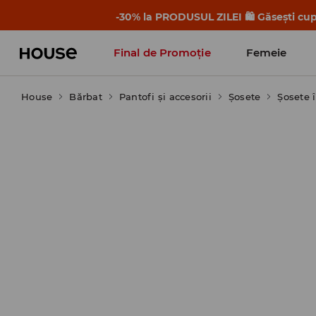
-30% la PRODUSUL ZILEI 🛍️ Găsești cupo
Final de Promoție
Femeie
House
Bărbat
Pantofi și accesorii
Șosete
Șosete 