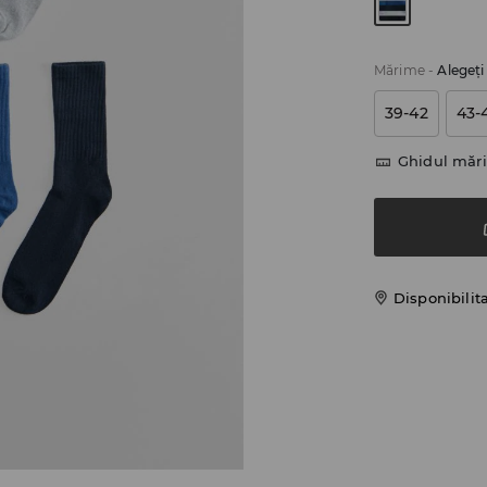
Mărime
-
Alegeţ
39-42
43-
Ghidul mări
Disponibilit