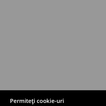
Poți returna produsele în termen de 30 de
și prin metode de returnare selectate.
⟶
Reguli detaliate pentru retur
Permiteți cookie-uri