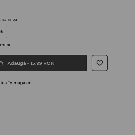
i mărimea
46
milor
Adaugă
-
15,99
RON
atea în magazin