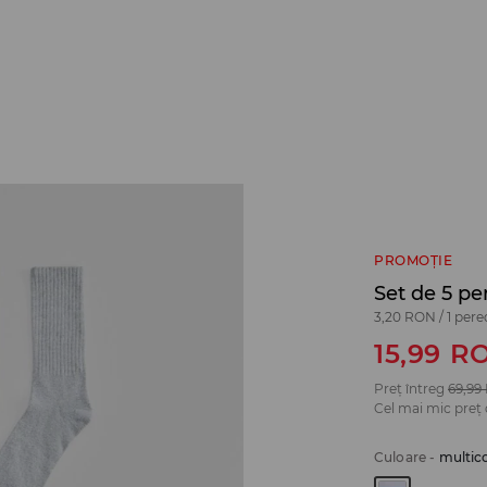
PROMOȚIE
Set de 5 pe
3,20 RON
/
1 per
15,99
R
Preț întreg
69,99
Cel mai mic preț 
Culoare
-
multic