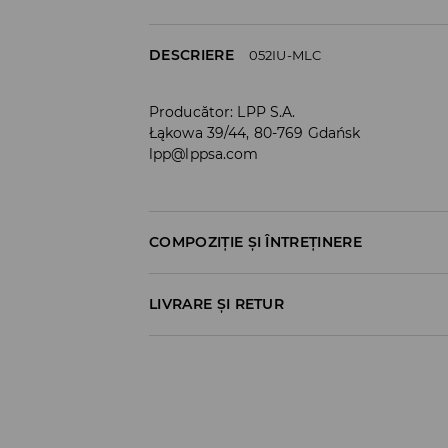
DESCRIERE
052IU-MLC
Producător
:
LPP S.A.
Łąkowa 39/44, 80-769 Gdańsk
lpp@lppsa.com
COMPOZIȚIE ȘI ÎNTREȚINERE
60% BUMBAC, 33% POLIESTER, 3% ELASTODIEN
LIVRARE ȘI RETUR
Politica de expediere
Ridicare din magazin
GRATUITĂ
3-6 zile lucrătoare