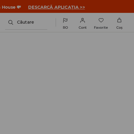
a House 💸
DESCARCĂ APLICAȚIA >>
Căutare
RO
Cont
Favorite
Coş